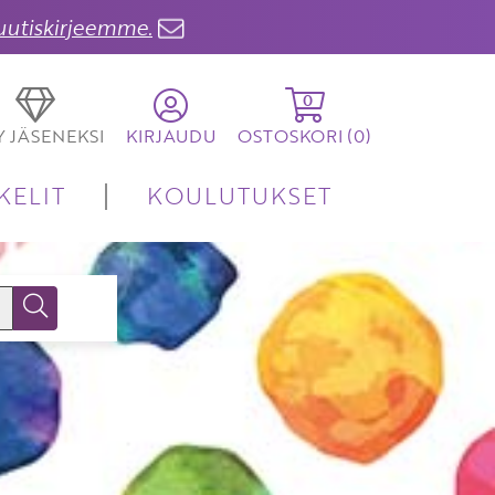
 uutiskirjeemme.
0
TY JÄSENEKSI
KIRJAUDU
OSTOSKORI (
0
)
KELIT
KOULUTUKSET