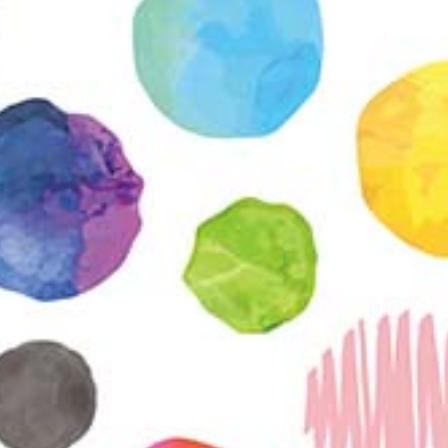
Etkö ole vielä Varhaiskas
jäsen?
Liity tästä!