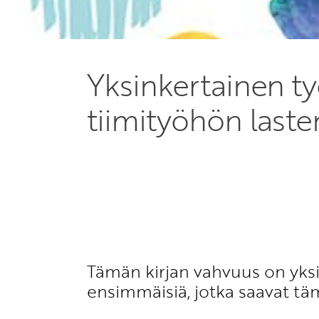
Yksinkertainen t
tiimityöhön laste
Tämän kirjan vahvuus on yksin
ensimmäisiä, jotka saavat tä