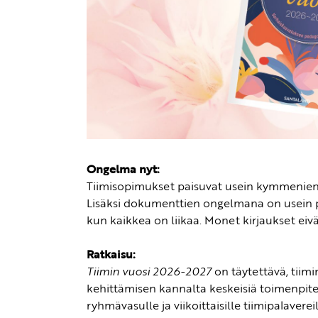
Ongelma nyt:
Tiimisopimukset paisuvat usein kymmenien siv
Lisäksi dokumenttien ongelmana on usein pä
kun kaikkea on liikaa. Monet kirjaukset eivä
Ratkaisu:
Tiimin vuosi 2026-2027
on täytettävä, tiim
kehittämisen kannalta keskeisiä toimenpiteit
ryhmävasulle ja viikoittaisille tiimipalavere