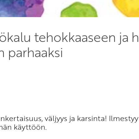
yökalu tehokkaaseen ja
n parhaaksi
kertaisuus, väljyys ja karsinta! Ilmestyy
män käyttöön.