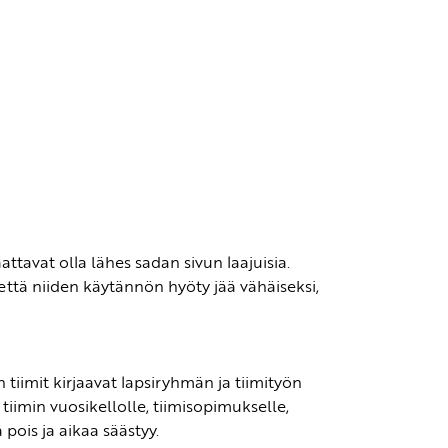
ttavat olla lähes sadan sivun laajuisia.
ttä niiden käytännön hyöty jää vähäiseksi,
iimit kirjaavat lapsiryhmän ja tiimityön
tiimin vuosikellolle, tiimisopimukselle,
 pois ja aikaa säästyy.