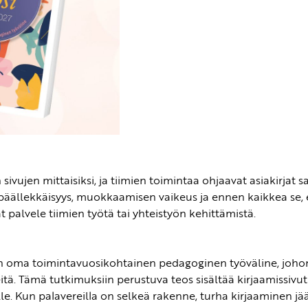
ujen mittaisiksi, ja tiimien toimintaa ohjaavat asiakirjat saa
ällekkäisyys, muokkaamisen vaikeus ja ennen kaikkea se, e
t palvele tiimien työtä tai yhteistyön kehittämistä.
in oma toimintavuosikohtainen pedagoginen työväline, johon t
ä. Tämä tutkimuksiin perustuva teos sisältää kirjaamissivut 
ille. Kun palavereilla on selkeä rakenne, turha kirjaaminen jää