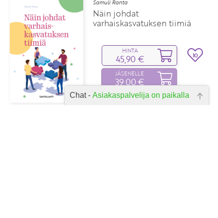
Samuli Ranta
Näin johdat
varhaiskasvatuksen tiimiä
HINTA
10
45,90 €
JÄSENELLE
39,00 €
Chat -
Asiakaspalvelija on paikalla
Hei, miten voin auttaa? Kirjoita
kysymyksesi alla olevaan laatikkoon
ja paina lähetä.
Mona Moisala
Tyhmä työelämä
Kuinka pelastaa ajatustyöläisen aivot
HINTA
11
39,90 €
JÄSENELLE
35,90 €