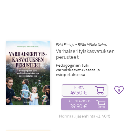
Päivi Pihlaja – Riitta Viitala (toim.)
Varhaiserityiskasvatuksen
perusteet
Pedagoginen tuki
varhaiskasvatuksessa ja
esiopetuksessa
HINTA
8
49,90 €
JÄSENTARJOUS
39,90 €
Normaali jäsenhinta 42,40 €