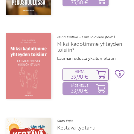
75,50 €
Niina Junttila – Emil Salovuori (toim.)
Miksi kadotimme yhteyden
toisiin?
Lauman edusta yksilön etuun
HINTA
5
39,90 €
JÄSENELLE
33,90 €
Sami Paju
Kestävä työtahti