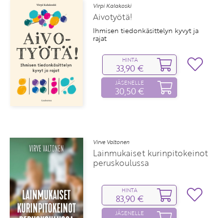
Virpi Kalakoski
Aivotyötä!
Ihmisen tiedonkäsittelyn kyvyt ja
rajat
HINTA
33,90 €
JÄSENELLE
30,50 €
Virve Valtonen
Lainmukaiset kurinpitokeinot
peruskoulussa
HINTA
83,90 €
JÄSENELLE