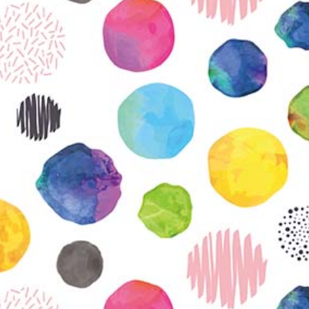
KIRJAUDU SISÄÄN
Etkö ole vielä Varhaiskasvatuksen Tietopalvelun
jäsen?
Liity tästä!