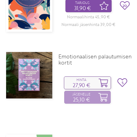
TARJOUS
20
31,90 €
Normaalihinta 45,90 €
Normaali jäsenhinta 39,00 €
Emotionaalisen palautumisen
kortit
HINTA
5
27,90 €
JÄSENELLE
25,10 €