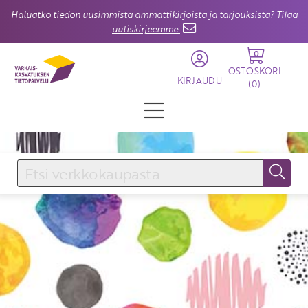
Haluatko tiedon uusimmista ammattikirjoista ja tarjouksista? Tilaa
uutiskirjeemme.
0
OSTOSKORI
KIRJAUDU
(
0
)
KIRJAUDU SISÄÄN
Käyttäjätunnus
Salasana
Unohtuiko salasana?