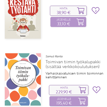
HINTA
2
38,90 €
JÄSENELLE
33,10 €
Samuli Ranta
Toimivan tiimin työkalupakki
(sisältää verkkokoulutuksen)
Varhaiskasvatuksen tiimin toiminnan
kehittäminen
HINTA
2
229,90 €
JÄSENELLE
195,40 €