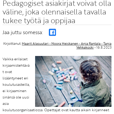
Pedagogiset asiakirjat voivat olla
väline, joka olennaisella tavalla
tukee työtä ja oppijaa
Jaa juttu somessa:
Kirjoittanut:
Maarit Alasuutari - Noora Heiskanen - Anja Rantala - Tanja
Vehkakoski
- 16.8.2023
Vaikka erilaiset
kirjaamistehtävä
t ovat
lisääntyneet eri
koulutusasteilla,
ei kirjaaminen
sinänsä ole uusi
asia
koulutusorganisaatiossa. Opettajat ovat kautta aikain kirjanneet