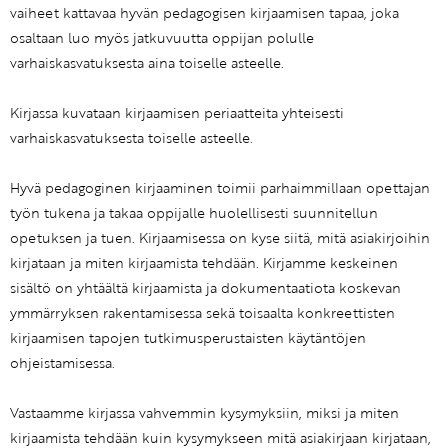
vaiheet kattavaa hyvän pedagogisen kirjaamisen tapaa, joka
osaltaan luo myös jatkuvuutta oppijan polulle
varhaiskasvatuksesta aina toiselle asteelle.
Kirjassa kuvataan kirjaamisen periaatteita yhteisesti
varhaiskasvatuksesta toiselle asteelle.
Hyvä pedagoginen kirjaaminen toimii parhaimmillaan opettajan
työn tukena ja takaa oppijalle huolellisesti suunnitellun
opetuksen ja tuen. Kirjaamisessa on kyse siitä, mitä asiakirjoihin
kirjataan ja miten kirjaamista tehdään. Kirjamme keskeinen
sisältö on yhtäältä kirjaamista ja dokumentaatiota koskevan
ymmärryksen rakentamisessa sekä toisaalta konkreettisten
kirjaamisen tapojen tutkimusperustaisten käytäntöjen
ohjeistamisessa.
Vastaamme kirjassa vahvemmin kysymyksiin, miksi ja miten
kirjaamista tehdään kuin kysymykseen mitä asiakirjaan kirjataan,