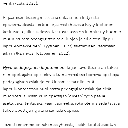
Vehkakoski, 2023).
Kirjaamisen lisääntymisestä ja ehkä siihen liittyvistä
epävarmuuksista kertoo kirjaamistehtävistä käyty kriittinen
keskustelu julkisuudessa. Keskustelussa on kiinnitetty huomio
muun muassa pedagogisten asiakirjojen ja erilaisten ”lippu-
lappu-lomakkeiden” (Lyytinen, 2023) täyttämisen vaatimaan
aikaan (ks. myös Holopainen, 2022).
Hyvä pedagoginen kirjaaminen
-kirjan tavoitteena on tukea
niin opettajaksi opiskelevia kuin ammatissa toimivia opettajia
pedagogisten asiakirjojen kirjaamisessa niin, että
lappuluonteestaan huolimatta pedagogiset asiakirjat eivät
muodostuisi ikään kuin opettajan ”oikean” työn päälle
asettuvaksi tehtäväksi vaan välineeksi, joka olennaisella tavalla
tukee opettajan työtä ja samalla oppijaa.
Tavoitteenamme on rakentaa yhteistä, kaikki koulutuspolun