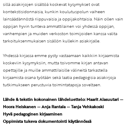
sillä asiakirjojen sisältöä koskevat kysymykset ovat
kontekstisidonnaisia, kunkin koulutuspolun vaiheen
lainsäädännöstä riippuvaisia ja oppijakohtaisia. Näin ollen vain
oppijan hyvin tunteva ammattilainen voi yhdessä oppijan,
vanhempien ja muiden verkoston toimijoiden kanssa valita
tarkoituksenmukaisen sisällön kullekin asiakirjalle.
Yhdessä kirjassa emme pysty vastaamaan kaikkiin kirjaamista
koskeviin kysymyksiin, mutta toivomme kirjan antavan
opettajille ja muille ammattilaisille välineitä tarkastella
kirjaamista osana työtään sekä laatia pedagogisia asiakirjoja
tutkimukseen perustuvia toimintatapoja soveltaen.
Lähde & tekstin kokonainen lähdeluettelo: Maarit Alasuutari —
Noora Heiskanen — Anja Rantala — Tanja Vehkakoski
Hyvä pedagoginen kirjaaminen
Oppimista tukeva dokumentointi käytännössä