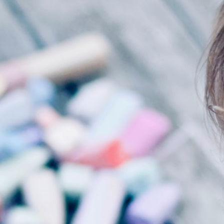
KIRJAUDU SISÄÄN
Etkö ole vielä Varhaiskasvatuksen Tietopalvelun
jäsen?
Liity tästä!