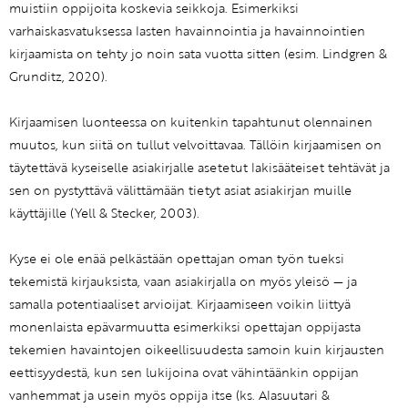
muistiin oppijoita koskevia seikkoja. Esimerkiksi
varhaiskasvatuksessa lasten havainnointia ja havainnointien
kirjaamista on tehty jo noin sata vuotta sitten (esim. Lindgren &
Grunditz, 2020).
Kirjaamisen luonteessa on kuitenkin tapahtunut olennainen
muutos, kun siitä on tullut velvoittavaa. Tällöin kirjaamisen on
täytettävä kyseiselle asiakirjalle asetetut lakisääteiset tehtävät ja
sen on pystyttävä välittämään tietyt asiat asiakirjan muille
käyttäjille (Yell & Stecker, 2003).
Kyse ei ole enää pelkästään opettajan oman työn tueksi
tekemistä kirjauksista, vaan asiakirjalla on myös yleisö — ja
samalla potentiaaliset arvioijat. Kirjaamiseen voikin liittyä
monenlaista epävarmuutta esimerkiksi opettajan oppijasta
tekemien havaintojen oikeellisuudesta samoin kuin kirjausten
eettisyydestä, kun sen lukijoina ovat vähintäänkin oppijan
vanhemmat ja usein myös oppija itse (ks. Alasuutari &