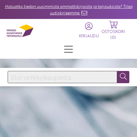
Haluatko tiedon uusimmista ammattikirjoista ja tarjouksista? Tilaa
uutiskirjeemme.
0
OSTOSKORI
KIRJAUDU
(
0
)
KIRJAUDU SISÄÄN
Käyttäjätunnus
Salasana
Unohtuiko salasana?