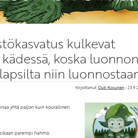
stökasvatus kulkevat
i kädessä, koska luonno
lapsilta niin luonnostaa
Kirjoittanut:
Outi Kosunen
- 23.9
inaa yhtä paljon kuin kourallinen
olisikaan parempi hahmo