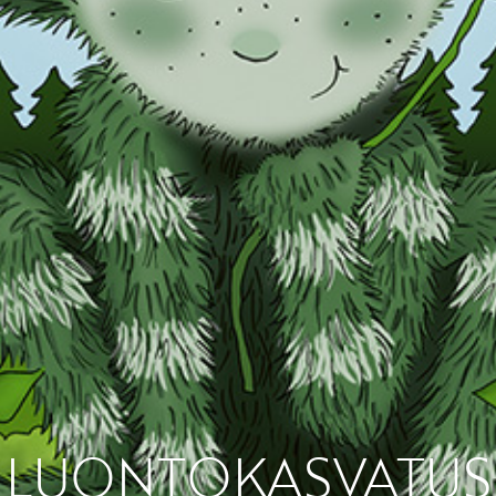
Etkö ole vielä Varhaiskas
jäsen?
Liity tästä!
LUONTOKASVATUS