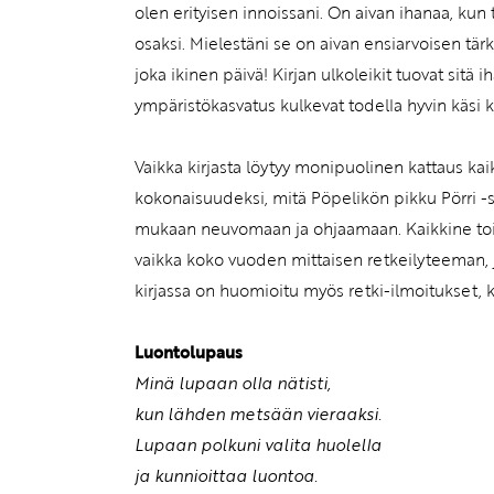
olen erityisen innoissani. On aivan ihanaa, ku
osaksi. Mielestäni se on aivan ensiarvoisen tärk
joka ikinen päivä! Kirjan ulkoleikit tuovat sitä
ympäristökasvatus kulkevat todella hyvin käsi 
Vaikka kirjasta löytyy monipuolinen kattaus kaike
kokonaisuudeksi, mitä Pöpelikön pikku Pörri -sa
mukaan neuvomaan ja ohjaamaan. Kaikkine toimi
vaikka koko vuoden mittaisen retkeilyteeman, jot
kirjassa on huomioitu myös retki-ilmoitukset, 
Luontolupaus
Minä lupaan olla nätisti,
kun lähden metsään vieraaksi.
Lupaan polkuni valita huolella
ja kunnioittaa luontoa.