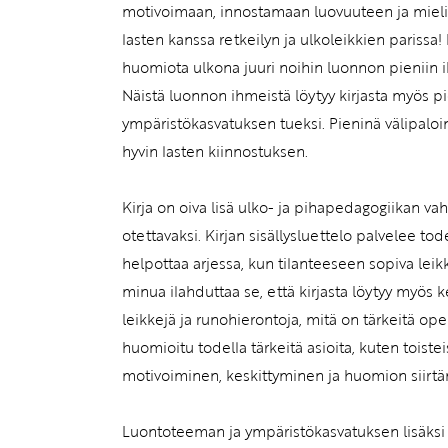
motivoimaan, innostamaan luovuuteen ja miel
lasten kanssa retkeilyn ja ulkoleikkien parissa!
huomiota ulkona juuri noihin luonnon pieniin i
Näistä luonnon ihmeistä löytyy kirjasta myös pi
ympäristökasvatuksen tueksi. Pieninä välipaloin
hyvin lasten kiinnostuksen.
Kirja on oiva lisä ulko- ja pihapedagogiikan v
otettavaksi. Kirjan sisällysluettelo palvelee tod
helpottaa arjessa, kun tilanteeseen sopiva leik
minua ilahduttaa se, että kirjasta löytyy myös
leikkejä ja runohierontoja, mitä on tärkeitä op
huomioitu todella tärkeitä asioita, kuten toistei
motivoiminen, keskittyminen ja huomion siirt
Luontoteeman ja ympäristökasvatuksen lisäksi k