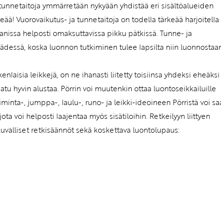
n tunnetaitoja ymmärretään nykyään yhdistää eri sisältöalueiden
eää! Vuorovaikutus- ja tunnetaitoja on todella tärkeää harjoitella
 ihanissa helposti omaksuttavissa pikku pätkissä. Tunne- ja
kädessä, koska luonnon tutkiminen tulee lapsilta niin luonnostaa
nlaisia leikkejä, on ne ihanasti liitetty toisiinsa yhdeksi eheäksi
tu hyvin alustaa. Pörrin voi muutenkin ottaa luontoseikkailuille
nta-, jumppa-, laulu-, runo- ja leikki-ideoineen Pörristä voi s
a voi helposti laajentaa myös sisätiloihin. Retkeilyyn liittyen
kuvalliset retkisäännöt sekä koskettava luontolupaus: