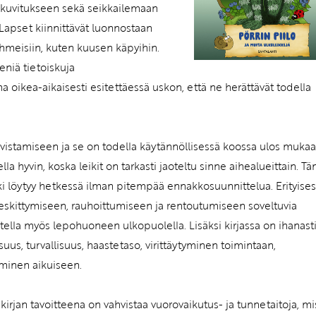
ikuvitukseen sekä seikkailemaan
 Lapset kiinnittävät luonnostaan
hmeisiin, kuten kuusen käpyihin.
eniä tietoiskuja
a oikea-aikaisesti esitettäessä uskon, että ne herättävät todella
ahvistamiseen ja se on todella käytännöllisessä koossa ulos muka
ella hyvin, koska leikit on tarkasti jaoteltu sinne aihealueittain. T
ki löytyy hetkessä ilman pitempää ennakkosuunnittelua. Erityises
 keskittymiseen, rauhoittumiseen ja rentoutumiseen soveltuvia
etella myös lepohuoneen ulkopuolella. Lisäksi kirjassa on ihanast
suus, turvallisuus, haastetaso, virittäytyminen toimintaan,
äminen aikuiseen.
irjan tavoitteena on vahvistaa vuorovaikutus- ja tunnetaitoja, mi