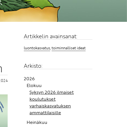
Artikkelin avainsanat:
n
luontokasvatus
,
toiminnalliset ideat
n
Arkisto:
2026
.2024
Elokuu
Syksyn 2026 ilmaiset
koulutukset
varhaiskasvatuksen
ammattilaisille
Heinäkuu