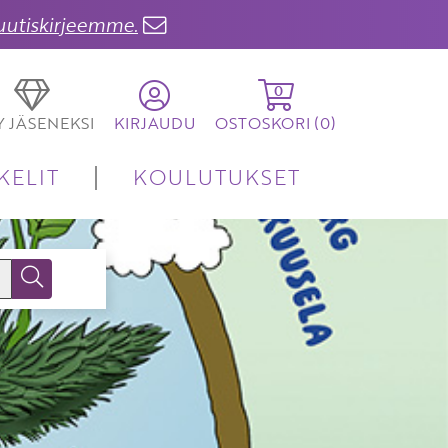
 uutiskirjeemme.
0
TY JÄSENEKSI
KIRJAUDU
OSTOSKORI (
0
)
KELIT
KOULUTUKSET