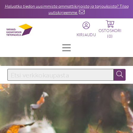
Haluatko tiedon uusimmista ammattikirjoista ja tarjouksista? Tilaa
uutiskirjeemme.
0
OSTOSKORI
KIRJAUDU
(
0
)
KIRJAUDU SISÄÄN
Käyttäjätunnus
Salasana
Unohtuiko salasana?