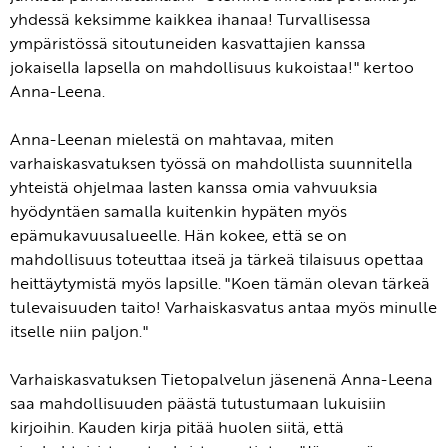
yhdessä keksimme kaikkea ihanaa! Turvallisessa
ympäristössä sitoutuneiden kasvattajien kanssa
jokaisella lapsella on mahdollisuus kukoistaa!" kertoo
Anna-Leena.
Anna-Leenan mielestä on mahtavaa, miten
varhaiskasvatuksen työssä on mahdollista suunnitella
yhteistä ohjelmaa lasten kanssa omia vahvuuksia
hyödyntäen samalla kuitenkin hypäten myös
epämukavuusalueelle. Hän kokee, että se on
mahdollisuus toteuttaa itseä ja tärkeä tilaisuus opettaa
heittäytymistä myös lapsille. "Koen tämän olevan tärkeä
tulevaisuuden taito! Varhaiskasvatus antaa myös minulle
itselle niin paljon."
Varhaiskasvatuksen Tietopalvelun jäsenenä Anna-Leena
saa mahdollisuuden päästä tutustumaan lukuisiin
kirjoihin. Kauden kirja pitää huolen siitä, että