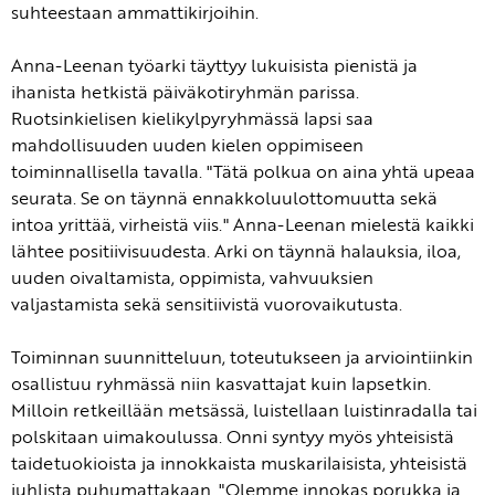
suhteestaan ammattikirjoihin.
Anna-Leenan työarki täyttyy lukuisista pienistä ja
ihanista hetkistä päiväkotiryhmän parissa.
Ruotsinkielisen kielikylpyryhmässä lapsi saa
mahdollisuuden uuden kielen oppimiseen
toiminnallisella tavalla. "Tätä polkua on aina yhtä upeaa
seurata. Se on täynnä ennakkoluulottomuutta sekä
intoa yrittää, virheistä viis." Anna-Leenan mielestä kaikki
lähtee positiivisuudesta. Arki on täynnä halauksia, iloa,
uuden oivaltamista, oppimista, vahvuuksien
valjastamista sekä sensitiivistä vuorovaikutusta.
Toiminnan suunnitteluun, toteutukseen ja arviointiinkin
osallistuu ryhmässä niin kasvattajat kuin lapsetkin.
Milloin retkeillään metsässä, luistellaan luistinradalla tai
polskitaan uimakoulussa. Onni syntyy myös yhteisistä
taidetuokioista ja innokkaista muskarilaisista, yhteisistä
juhlista puhumattakaan. "Olemme innokas porukka ja