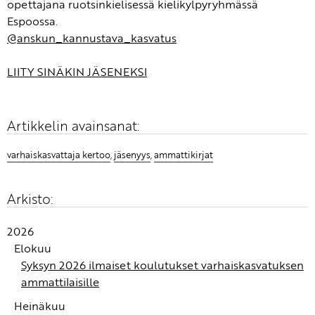
opettajana ruotsinkielisessä kielikylpyryhmässä
Espoossa.
@anskun_kannustava_kasvatus
LIITY SINÄKIN JÄSENEKSI
Artikkelin avainsanat:
varhaiskasvattaja kertoo
,
jäsenyys
,
ammattikirjat
Arkisto:
2026
Elokuu
Syksyn 2026 ilmaiset koulutukset varhaiskasvatuksen
ammattilaisille
Heinäkuu