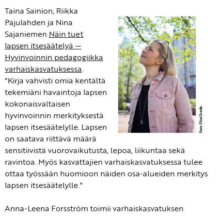
Taina Sainion, Riikka
Pajulahden ja Nina
Sajaniemen
Näin tuet
lapsen itsesäätelyä —
Hyvinvoinnin pedagogiikka
varhaiskasvatuksessa
.
"Kirja vahvisti omia kentältä
tekemiäni havaintoja lapsen
kokonaisvaltaisen
hyvinvoinnin merkityksestä
lapsen itsesäätelylle. Lapsen
on saatava riittävä määrä
sensitiivistä vuorovaikutusta, lepoa, liikuntaa sekä
ravintoa. Myös kasvattajien varhaiskasvatuksessa tulee
ottaa työssään huomioon näiden osa-alueiden merkitys
lapsen itsesäätelylle."
Anna-Leena Forsström toimii varhaiskasvatuksen