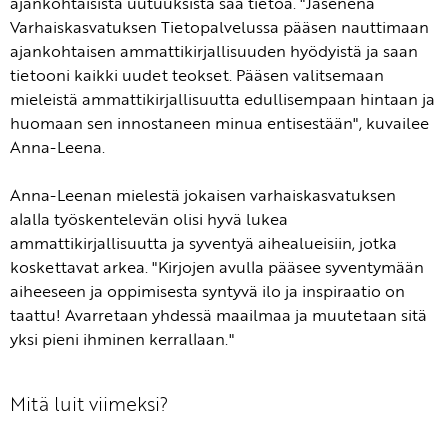
ajankohtaisista uutuuksista saa tietoa. "Jäsenenä
Varhaiskasvatuksen Tietopalvelussa pääsen nauttimaan
ajankohtaisen ammattikirjallisuuden hyödyistä ja saan
tietooni kaikki uudet teokset. Pääsen valitsemaan
mieleistä ammattikirjallisuutta edullisempaan hintaan ja
huomaan sen innostaneen minua entisestään", kuvailee
Anna-Leena.
Anna-Leenan mielestä jokaisen varhaiskasvatuksen
alalla työskentelevän olisi hyvä lukea
ammattikirjallisuutta ja syventyä aihealueisiin, jotka
koskettavat arkea. "Kirjojen avulla pääsee syventymään
aiheeseen ja oppimisesta syntyvä ilo ja inspiraatio on
taattu! Avarretaan yhdessä maailmaa ja muutetaan sitä
yksi pieni ihminen kerrallaan."
Mitä luit viimeksi?