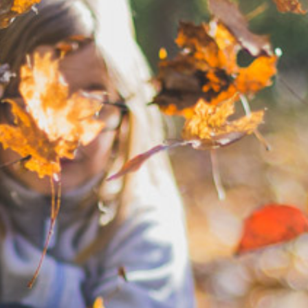
KIRJAUDU SISÄÄN
Etkö ole vielä Varhaiskasvatuksen Tietopalvelun
jäsen?
Liity tästä!