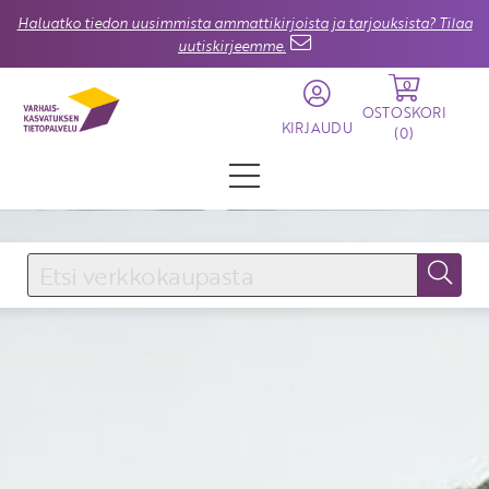
Haluatko tiedon uusimmista ammattikirjoista ja tarjouksista? Tilaa
uutiskirjeemme.
0
OSTOSKORI
KIRJAUDU
(
0
)
KIRJAUDU SISÄÄN
Käyttäjätunnus
Salasana
Unohtuiko salasana?