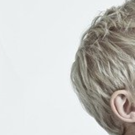
KIRJAUDU SISÄÄN
Etkö ole vielä Varhaiskasvatuksen Tietopalvelun
jäsen?
Liity tästä!