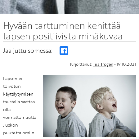
Hyvään tarttuminen kehittää
lapsen positiivista minäkuvaa
Jaa juttu somessa:
Kirjoittanut:
Tiia Trogen
- 19.10.2021
Lapsen ei-
toivotun
käyttäytymisen
taustalla saattaa
olla
voimattomuutta
, uskon
puutetta omiin