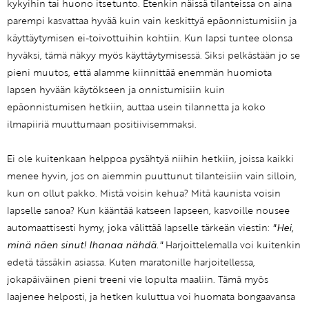
kykyihin tai huono itsetunto. Etenkin näissä tilanteissa on aina
parempi kasvattaa hyvää kuin vain keskittyä epäonnistumisiin ja
käyttäytymisen ei-toivottuihin kohtiin. Kun lapsi tuntee olonsa
hyväksi, tämä näkyy myös käyttäytymisessä. Siksi pelkästään jo se
pieni muutos, että alamme kiinnittää enemmän huomiota
lapsen hyvään käytökseen ja onnistumisiin kuin
epäonnistumisen hetkiin, auttaa usein tilannetta ja koko
ilmapiiriä muuttumaan positiivisemmaksi.
Ei ole kuitenkaan helppoa pysähtyä niihin hetkiin, joissa kaikki
menee hyvin, jos on aiemmin puuttunut tilanteisiin vain silloin,
kun on ollut pakko. Mistä voisin kehua? Mitä kaunista voisin
lapselle sanoa? Kun kääntää katseen lapseen, kasvoille nousee
automaattisesti hymy, joka välittää lapselle tärkeän viestin:
"Hei,
minä näen sinut! Ihanaa nähdä."
Harjoittelemalla voi kuitenkin
edetä tässäkin asiassa. Kuten maratonille harjoitellessa,
jokapäiväinen pieni treeni vie lopulta maaliin. Tämä myös
laajenee helposti, ja hetken kuluttua voi huomata bongaavansa