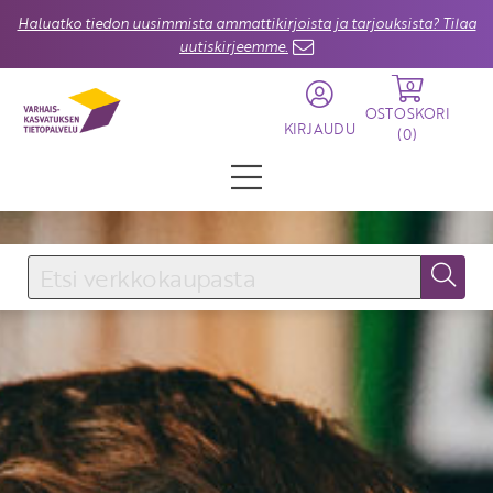
Haluatko tiedon uusimmista ammattikirjoista ja tarjouksista? Tilaa
uutiskirjeemme.
0
OSTOSKORI
KIRJAUDU
(
0
)
KIRJAUDU SISÄÄN
Käyttäjätunnus
Salasana
Unohtuiko salasana?