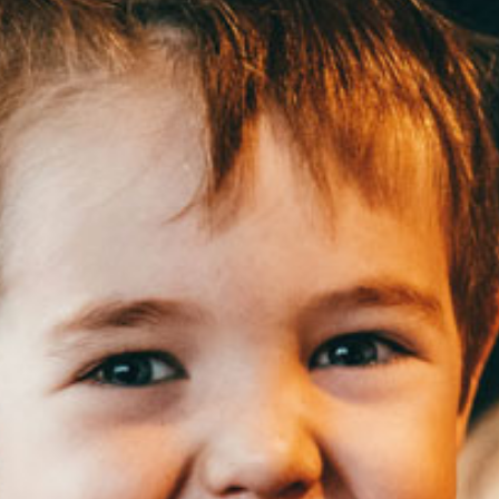
KIRJAUDU SISÄÄN
Etkö ole vielä Varhaiskasvatuksen Tietopalvelun
jäsen?
Liity tästä!