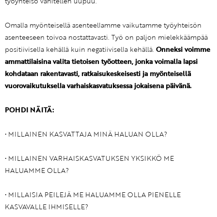
työyhteisö vähitellen uupuu.
Omalla myönteisellä asenteellamme vaikutamme työyhteisön
asenteeseen toivoa nostattavasti. Työ on paljon mielekkäämpää
positiivisella kehällä kuin negatiivisella kehällä.
Onneksi voimme
ammattilaisina valita tietoisen työotteen, jonka voimalla lapsi
kohdataan rakentavasti, ratkaisukeskeisesti ja myönteisellä
vuorovaikutuksella varhaiskasvatuksessa jokaisena päivänä.
POHDI NÄITÄ:
• MILLAINEN KASVATTAJA MINÄ HALUAN OLLA?
• MILLAINEN VARHAISKASVATUKSEN YKSIKKÖ ME
HALUAMME OLLA?
• MILLAISIA PEILEJÄ ME HALUAMME OLLA PIENELLE
KASVAVALLE IHMISELLE?