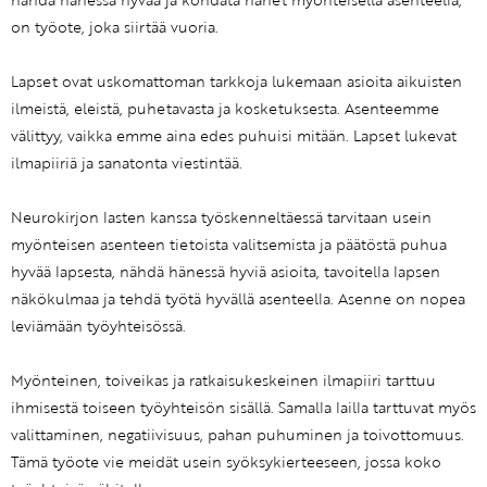
nähdä hänessä hyvää ja kohdata hänet myönteisellä asenteella,
on työote, joka siirtää vuoria.
Lapset ovat uskomattoman tarkkoja lukemaan asioita aikuisten
ilmeistä, eleistä, puhetavasta ja kosketuksesta. Asenteemme
välittyy, vaikka emme aina edes puhuisi mitään. Lapset lukevat
ilmapiiriä ja sanatonta viestintää.
Neurokirjon lasten kanssa työskenneltäessä tarvitaan usein
myönteisen asenteen tietoista valitsemista ja päätöstä puhua
hyvää lapsesta, nähdä hänessä hyviä asioita, tavoitella lapsen
näkökulmaa ja tehdä työtä hyvällä asenteella. Asenne on nopea
leviämään työyhteisössä.
Myönteinen, toiveikas ja ratkaisukeskeinen ilmapiiri tarttuu
ihmisestä toiseen työyhteisön sisällä. Samalla lailla tarttuvat myös
valittaminen, negatiivisuus, pahan puhuminen ja toivottomuus.
Tämä työote vie meidät usein syöksykierteeseen, jossa koko