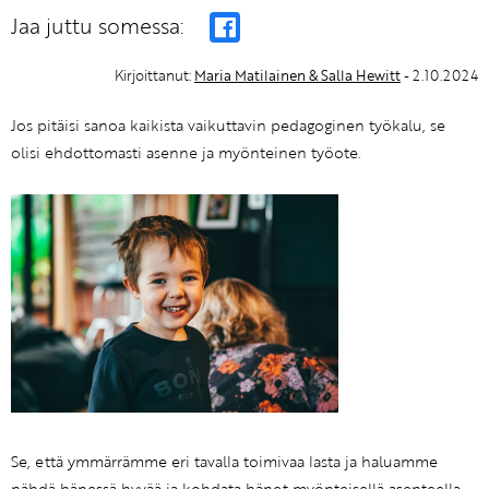
Jaa juttu somessa:
Kirjoittanut:
Maria Matilainen & Salla Hewitt
- 2.10.2024
Jos pitäisi sanoa kaikista vaikuttavin pedagoginen työkalu, se
olisi ehdottomasti asenne ja myönteinen työote.
Se, että ymmärrämme eri tavalla toimivaa lasta ja haluamme