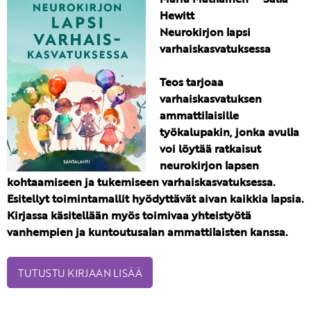
Hewitt
Neurokirjon lapsi
varhaiskasvatuksessa
Teos tarjoaa
varhaiskasvatuksen
ammattilaisille
työkalupakin, jonka avulla
voi löytää ratkaisut
neurokirjon lapsen
kohtaamiseen ja tukemiseen varhaiskasvatuksessa.
Esitellyt toimintamallit hyödyttävät aivan kaikkia lapsia.
Kirjassa käsitellään myös toimivaa yhteistyötä
vanhempien ja kuntoutusalan ammattilaisten kanssa.
TUTUSTU KIRJAAN LISÄÄ