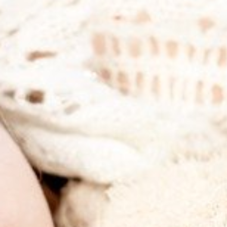
KIRJAUDU SISÄÄN
Etkö ole vielä Varhaiskasvatuksen Tietopalvelun
jäsen?
Liity tästä!