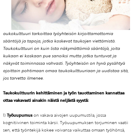
aukokulttuuri tarkoittaa työyhteisön kirjoittamattomia
sääntöjä ja tapoja, jotka koskevat taukojen viettämistä.
Taukokulttuuri on kuin lista näkymättömiä sääntöjä, joita
kukaan ei koskaan pue sanoiksi mutta jotka tuntuvat ja
näkyvät toiminnassa vahvasti.
Työyhteisön on hyvä pysähtyä
ajoittain pohtimaan omaa taukokulttuuriaan ja uudistaa sitä,
jos tarvetta ilmenee.
Taukokulttuurin kehittäminen ja työn tauottaminen kannattaa
ottaa vakavasti ainakin näistä neljästä syystä:
1)
Työuupumus
on vakava aivojen uupumustila, jossa
kognitiivinen toiminta kärsii. Työuupumuksen torjuminen vaatii
sen, että työntekijä kokee voivansa vaikuttaa omaan työhönsä,