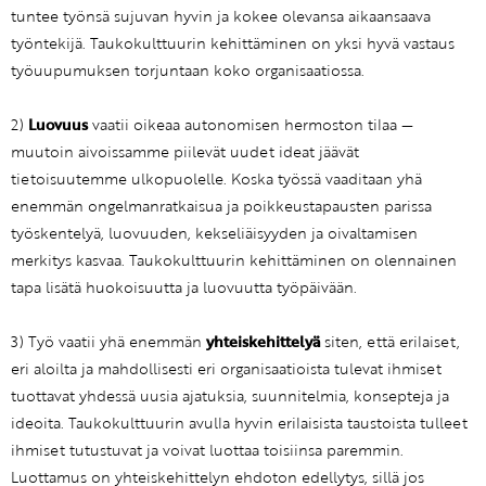
tuntee työnsä sujuvan hyvin ja kokee olevansa aikaansaava
työntekijä. Taukokulttuurin kehittäminen on yksi hyvä vastaus
työuupumuksen torjuntaan koko organisaatiossa.
2)
Luovuus
vaatii oikeaa autonomisen hermoston tilaa —
muutoin aivoissamme piilevät uudet ideat jäävät
tietoisuutemme ulkopuolelle. Koska työssä vaaditaan yhä
enemmän ongelmanratkaisua ja poikkeustapausten parissa
työskentelyä, luovuuden, kekseliäisyyden ja oivaltamisen
merkitys kasvaa. Taukokulttuurin kehittäminen on olennainen
tapa lisätä huokoisuutta ja luovuutta työpäivään.
3) Työ vaatii yhä enemmän
yhteiskehittelyä
siten, että erilaiset,
eri aloilta ja mahdollisesti eri organisaatioista tulevat ihmiset
tuottavat yhdessä uusia ajatuksia, suunnitelmia, konsepteja ja
ideoita. Taukokulttuurin avulla hyvin erilaisista taustoista tulleet
ihmiset tutustuvat ja voivat luottaa toisiinsa paremmin.
Luottamus on yhteiskehittelyn ehdoton edellytys, sillä jos