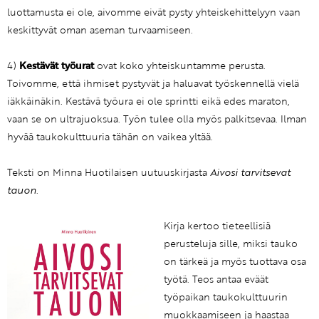
luottamusta ei ole, aivomme eivät pysty yhteiskehittelyyn vaan
keskittyvät oman aseman turvaamiseen.
4)
Kestävät työurat
ovat koko yhteiskuntamme perusta.
Toivomme, että ihmiset pystyvät ja haluavat työskennellä vielä
iäkkäinäkin. Kestävä työura ei ole sprintti eikä edes maraton,
vaan se on ultrajuoksua. Työn tulee olla myös palkitsevaa. Ilman
hyvää taukokulttuuria tähän on vaikea yltää.
Teksti on Minna Huotilaisen uutuuskirjasta
Aivosi tarvitsevat
tauon
.
Kirja kertoo tieteellisiä
perusteluja sille, miksi tauko
on tärkeä ja myös tuottava osa
työtä. Teos antaa eväät
työpaikan taukokulttuurin
muokkaamiseen ja haastaa