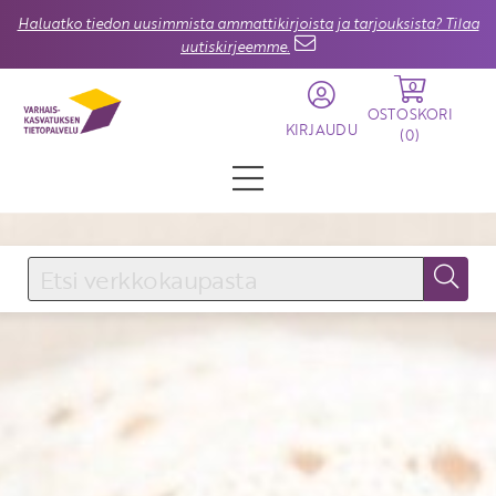
Haluatko tiedon uusimmista ammattikirjoista ja tarjouksista? Tilaa
uutiskirjeemme.
0
OSTOSKORI
KIRJAUDU
(
0
)
KIRJAUDU SISÄÄN
Käyttäjätunnus
Salasana
Unohtuiko salasana?