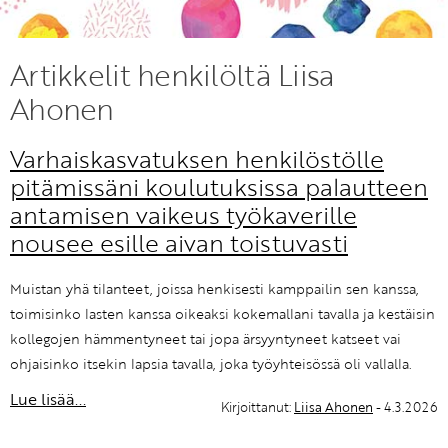
KIRJAUDU SISÄÄN
Artikkelit henkilöltä Liisa
Etkö ole vielä Varhaiskasvatuksen Tietopalvelun
Ahonen
jäsen?
Liity tästä!
Varhaiskasvatuksen henkilöstölle
pitämissäni koulutuksissa palautteen
antamisen vaikeus työkaverille
nousee esille aivan toistuvasti
Muistan yhä tilanteet, joissa henkisesti kamppailin sen kanssa,
toimisinko lasten kanssa oikeaksi kokemallani tavalla ja kestäisin
kollegojen hämmentyneet tai jopa ärsyyntyneet katseet vai
ohjaisinko itsekin lapsia tavalla, joka työyhteisössä oli vallalla.
Lue lisää...
Kirjoittanut:
Liisa Ahonen
- 4.3.2026