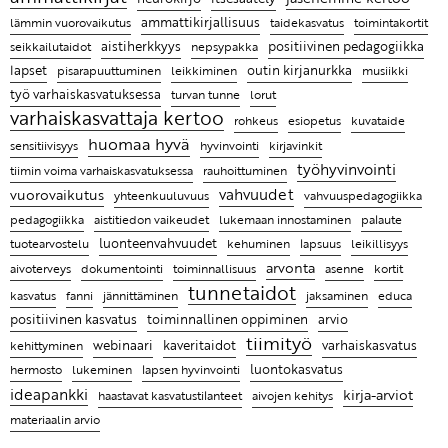
tärkeää tunnetaitojen opettaminen on lapsille
ammattikirjallisuus
KYYTI 2022 on Suomen innostavin korona-ajan
taidekasvatus
toimintakortit
lämmin vuorovaikutus
positiivinen pedagogiikka
opetusalan tapahtuma
aistiherkkyys
Elina Rostin mielestä on tärkeä nähdä jokaisessa
seikkailutaidot
nepsypakka
outin kirjanurkka
lapset
pisarapuuttuminen
lapsessa ja aikuisessa vahvuuksia
leikkiminen
musiikki
työ varhaiskasvatuksessa
turvan tunne
lorut
Ammattikirjojen lukeminen on pieni pysähdys oman
varhaiskasvattaja kertoo
rohkeus
esiopetus
kuvataide
työn äärelle
huomaa hyvä
sensitiivisyys
hyvinvointi
kirjavinkit
Entä jos lapsen hyvän kasvun juuret ovat tiimissäsi?
työhyvinvointi
tiimin voima varhaiskasvatuksessa
rauhoittuminen
vahvuudet
vuorovaikutus
yhteenkuuluvuus
vahvuuspedagogiikka
Leikin lomassa on luontevaa harjoitella uusia taitoja
pedagogiikka
aistitiedon vaikeudet
lukemaan innostaminen
palaute
Ratkaisujen muistitaulu
luonteenvahvuudet
kehuminen
leikillisyys
tuotearvostelu
lapsuus
Lasten kanssa jokainen päivä on erilainen ja se
arvonta
toiminnallisuus
aivoterveys
dokumentointi
asenne
kortit
tunnetaidot
tekeekin työstä mielenkiintoista
fanni
kasvatus
jännittäminen
jaksaminen
educa
positiivinen kasvatus
arvio
toiminnallinen oppiminen
Ammattikirjat auttavat ymmärtämään, miksi lapsi
tiimityö
kaveritaidot
webinaari
varhaiskasvatus
kehittyminen
käyttäytyy tietyllä tavalla ja antaa parempia keinoja
lukeminen
luontokasvatus
hermosto
lapsen hyvinvointi
kohdata hänet
ideapankki
kirja-arviot
haastavat kasvatustilanteet
aivojen kehitys
materiaalin arvio