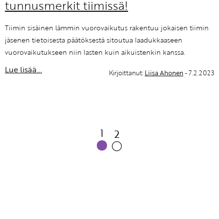
tunnusmerkit tiimissä!
Tiimin sisäinen lämmin vuorovaikutus rakentuu jokaisen tiimin
jäsenen tietoisesta päätöksestä sitoutua laadukkaaseen
vuorovaikutukseen niin lasten kuin aikuistenkin kanssa.
Lue lisää...
Kirjoittanut:
Liisa Ahonen
- 7.2.2023
1
2