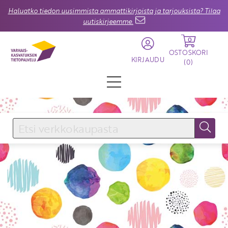
Haluatko tiedon uusimmista ammattikirjoista ja tarjouksista? Tilaa
uutiskirjeemme.
0
OSTOSKORI
KIRJAUDU
(
0
)
KIRJAUDU SISÄÄN
Käyttäjätunnus
Salasana
Unohtuiko salasana?