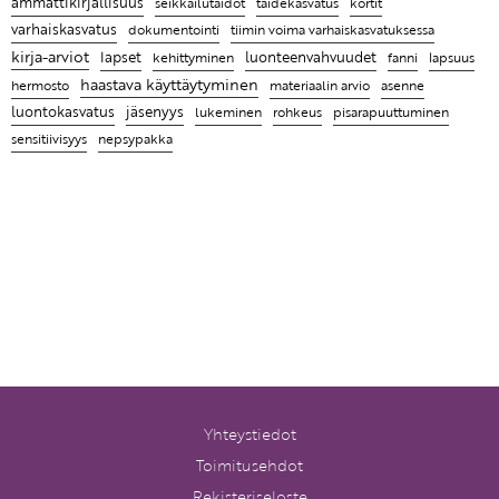
ammattikirjallisuus
taidekasvatus
seikkailutaidot
kortit
varhaiskasvatus
tiimin voima varhaiskasvatuksessa
Ammattikirjat auttavat ymmärtämään, miksi lapsi
dokumentointi
kirja-arviot
käyttäytyy tietyllä tavalla ja antaa parempia keinoja
lapset
luonteenvahvuudet
fanni
kehittyminen
lapsuus
haastava käyttäytyminen
kohdata hänet
hermosto
materiaalin arvio
asenne
jäsenyys
luontokasvatus
lukeminen
pisarapuuttuminen
rohkeus
sensitiivisyys
nepsypakka
Yhteystiedot
Toimitusehdot
Rekisteriseloste