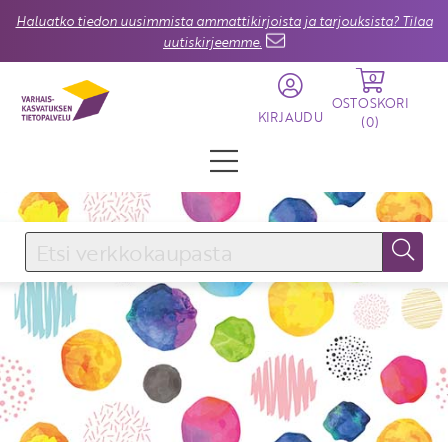
Haluatko tiedon uusimmista ammattikirjoista ja tarjouksista? Tilaa
uutiskirjeemme.
0
OSTOSKORI
KIRJAUDU
(
0
)
KIRJAUDU SISÄÄN
Käyttäjätunnus
Salasana
Unohtuiko salasana?