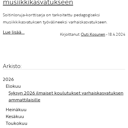
musiikkikasvatukseen
Soitinloruja-korttisarja on tarkoitettu pedagogiseksi
musiikkikasvatuksen työvälineeksi varhaiskasvatukseen.
Lue lisää...
Kirjoittanut:
Outi Kosunen
- 18.4.2024
Arkisto:
2026
Elokuu
Syksyn 2026 ilmaiset koulutukset varhaiskasvatuksen
ammattilaisille
Heinäkuu
Kesäkuu
Jos kuvittelisimme itse työskentelevämme
Toukokuu
toimimattomassa tiimissä seuraavat viisitoista vuotta,
Tiimin vuosi on ihanan selkeä työväline, jossa ei ole