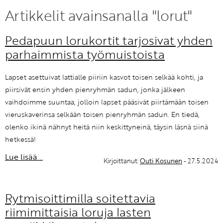
Artikkelit avainsanalla "lorut"
KIRJAUDU SISÄÄN
Pedapuun lorukortit tarjosivat yhden
Etkö ole vielä Varhaiskasvatuksen Tietopalvelun
parhaimmista työmuistoista
jäsen?
Liity tästä!
Lapset asettuivat lattialle piiriin kasvot toisen selkää kohti, ja
piirsivät ensin yhden pienryhmän sadun, jonka jälkeen
vaihdoimme suuntaa, jolloin lapset pääsivät piirtämään toisen
vieruskaverinsa selkään toisen pienryhmän sadun. En tiedä,
olenko ikinä nähnyt heitä niin keskittyneinä, täysin läsnä siinä
hetkessä!
Lue lisää...
Kirjoittanut:
Outi Kosunen
- 27.5.2024
Rytmisoittimilla soitettavia
riimimittaisia loruja lasten