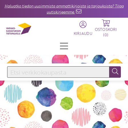
Haluatko tiedon uusimmista ammattikirjoista ja tarjouksista? Tilaa
uutiskirjeemme.
0
OSTOSKORI
KIRJAUDU
(
0
)
KIRJAUDU SISÄÄN
Käyttäjätunnus
Salasana
Unohtuiko salasana?