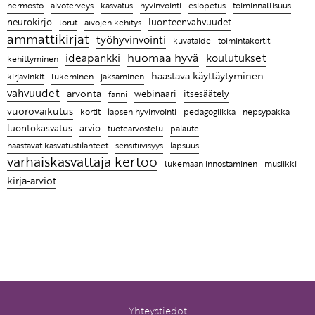
hyvinvointi
toiminnallisuus
hermosto
aivoterveys
kasvatus
esiopetus
Leikin lomassa on luontevaa harjoitella uusia taitoja
neurokirjo
luonteenvahvuudet
lorut
aivojen kehitys
Ratkaisujen muistitaulu
ammattikirjat
työhyvinvointi
toimintakortit
kuvataide
Lasten kanssa jokainen päivä on erilainen ja se
ideapankki
huomaa hyvä
koulutukset
kehittyminen
tekeekin työstä mielenkiintoista
haastava käyttäytyminen
lukeminen
kirjavinkit
jaksaminen
vahvuudet
arvonta
itsesäätely
fanni
webinaari
Ammattikirjat auttavat ymmärtämään, miksi lapsi
vuorovaikutus
pedagogiikka
kortit
lapsen hyvinvointi
nepsypakka
käyttäytyy tietyllä tavalla ja antaa parempia keinoja
arvio
luontokasvatus
tuotearvostelu
palaute
kohdata hänet
haastavat kasvatustilanteet
sensitiivisyys
lapsuus
varhaiskasvattaja kertoo
lukemaan innostaminen
musiikki
kirja-arviot
Yhteystiedot