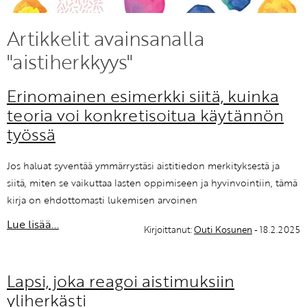
KIRJAUDU SISÄÄN
Artikkelit avainsanalla
"aistiherkkyys"
Etkö ole vielä Varhaiskasvatuksen Tietopalvelun
jäsen?
Erinomainen esimerkki siitä, kuinka
Liity tästä!
teoria voi konkretisoitua käytännön
työssä
Jos haluat syventää ymmärrystäsi aistitiedon merkityksestä ja
siitä, miten se vaikuttaa lasten oppimiseen ja hyvinvointiin, tämä
kirja on ehdottomasti lukemisen arvoinen
Lue lisää...
Kirjoittanut:
Outi Kosunen
- 18.2.2025
Lapsi, joka reagoi aistimuksiin
yliherkästi