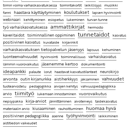
tärkeää tunnetaitojen opettaminen on lapsille
tiimin voima varhaiskasvatuksessa
toimintakortit
leikillisyys
musiikki
KYYTI 2022 on Suomen innostavin korona-ajan
koulutukset
haastava käyttäytyminen
fanni
opetusalan tapahtuma
lapsen hyvinvointi
Elina Rostin mielestä on tärkeä nähdä jokaisessa
webinaari
lukeminen
kehittyminen
esiopetus
turvan tunne
lapsessa ja aikuisessa vahvuuksia
ammattikirjat
työ varhaiskasvatuksessa
hermosto
Ammattikirjojen lukeminen on pieni pysähdys oman
tunnetaidot
kaveritaidot
toiminnallinen oppiminen
kasvatus
työn äärelle
positiivinen kasvatus
kuvataide
kirjavinkit
Entä jos lapsen hyvän kasvun juuret ovat tiimissäsi?
varhaiskasvatuksen tietopalvelun jäsenyys
kehuminen
lapsuus
luonteenvahvuudet
hyvinvointi
toiminnallisuus
varhaiskasvatus
Leikin lomassa on luontevaa harjoitella uusia taitoja
jäsenemme kertoo
lämmin vuorovaikutus
dokumentointi
Ratkaisujen muistitaulu
ideapankki
neurokirjo
haastavat kasvatustilanteet
palaute
lorut
Lasten kanssa jokainen päivä on erilainen ja se
vahvuudet
arvonta
outin kirjanurkka
aistiherkkyys
jaksaminen
tekeekin työstä mielenkiintoista
pedagogiikka
tuotearvostelu
aivojen kehitys
vahvuuspedagogiikka
tiimityö
vuorovaikutus
arvio
lukemaan innostaminen
Ammattikirjat auttavat ymmärtämään, miksi lapsi
kirja-arviot
taidekasvatus
käyttäytyy tietyllä tavalla ja antaa parempia keinoja
nepsypakka
jännittäminen
aivoterveys
huomaa hyvä
kiusaaminen
kohdata hänet
materiaalin arvio
rauhoittuminen
työhyvinvointi
positiivinen pedagogiikka
asenne
leikkiminen
aistitiedon vaikeudet