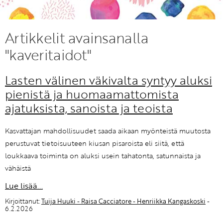
KIRJAUDU SISÄÄN
Artikkelit avainsanalla
Etkö ole vielä Varhaiskasvatuksen Tietopalvelun
"kaveritaidot"
jäsen?
Liity tästä!
Lasten välinen väkivalta syntyy aluksi
pienistä ja huomaamattomista
ajatuksista, sanoista ja teoista
Kasvattajan mahdollisuudet saada aikaan myönteistä muutosta
perustuvat tietoisuuteen kiusan pisaroista eli siitä, että
loukkaava toiminta on aluksi usein tahatonta, satunnaista ja
vähäistä
Lue lisää...
Kirjoittanut:
Tuija Huuki - Raisa Cacciatore - Henriikka Kangaskoski
-
6.2.2026