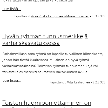
joka sisältää tämän oppaan ja 78 kuvakorttia.
Lue lisää...
Kirjoittanut:
Anu-Riikka Lampinen & Minna Toivanen
- 31.3.2022
Hyvän ryhmän tunnusmerkkejä
varhaiskasvatuksessa
Parhaimmillaan oma ryhmä on lapselle turvallinen kiinnekohta,
johon hän tietää kuuluvansa. Millainen on hyvä ryhmä
varhaiskasvatuksessa? Toimivan ryhmän tunnusmerkkejä voi
tarkastella esimerkiksi seuraavien näkökulmien avulla.
Lue lisää...
Kirjoittanut:
Vilja Laaksonen
- 8.2.2022
Toisten huomioon ottaminen on