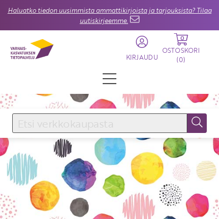
Haluatko tiedon uusimmista ammattikirjoista ja tarjouksista? Tilaa
uutiskirjeemme.
0
OSTOSKORI
KIRJAUDU
(
0
)
KIRJAUDU SISÄÄN
Käyttäjätunnus
Salasana
Unohtuiko salasana?