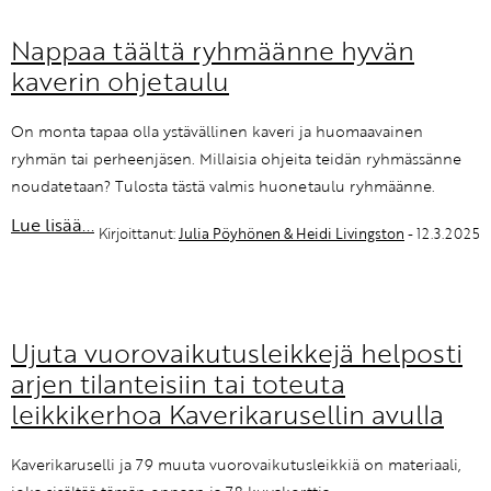
Nappaa täältä ryhmäänne hyvän
kaverin ohjetaulu
On monta tapaa olla ystävällinen kaveri ja huomaavainen
ryhmän tai perheenjäsen. Millaisia ohjeita teidän ryhmässänne
noudatetaan? Tulosta tästä valmis huonetaulu ryhmäänne.
Lue lisää...
Kirjoittanut:
Julia Pöyhönen & Heidi Livingston
- 12.3.2025
Ujuta vuorovaikutusleikkejä helposti
arjen tilanteisiin tai toteuta
leikkikerhoa Kaverikarusellin avulla
Kaverikaruselli ja 79 muuta vuorovaikutusleikkiä on materiaali,