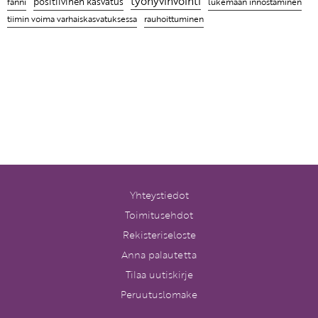
työhyvinvointi
positiivinen kasvatus
fanni
lukemaan innostaminen
tiimin voima varhaiskasvatuksessa
rauhoittuminen
Yhteystiedot
Toimitusehdot
Rekisteriseloste
Anna palautetta
Tilaa uutiskirje
Peruutuslomake