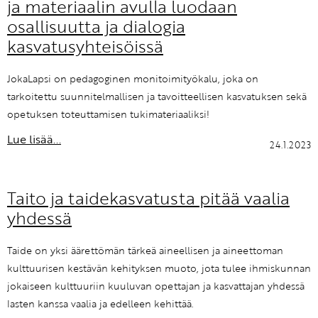
ja materiaalin avulla luodaan
osallisuutta ja dialogia
kasvatusyhteisöissä
JokaLapsi on pedagoginen monitoimityökalu, joka on
tarkoitettu suunnitelmallisen ja tavoitteellisen kasvatuksen sekä
opetuksen toteuttamisen tukimateriaaliksi!
Lue lisää...
24.1.2023
Taito ja taidekasvatusta pitää vaalia
yhdessä
Taide on yksi äärettömän tärkeä aineellisen ja aineettoman
kulttuurisen kestävän kehityksen muoto, jota tulee ihmiskunnan
jokaiseen kulttuuriin kuuluvan opettajan ja kasvattajan yhdessä
lasten kanssa vaalia ja edelleen kehittää.