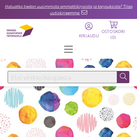
Haluatko tiedon uusimmista ammattikirjoista ja tarjouksista? Tilaa
uutiskirjeemme.
0
OSTOSKORI
KIRJAUDU
(
0
)
KIRJAUDU SISÄÄN
Käyttäjätunnus
Salasana
Unohtuiko salasana?