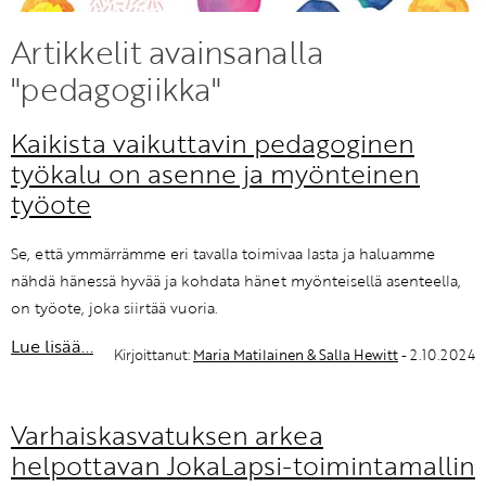
KIRJAUDU SISÄÄN
Artikkelit avainsanalla
"pedagogiikka"
Etkö ole vielä Varhaiskasvatuksen Tietopalvelun
jäsen?
Kaikista vaikuttavin pedagoginen
Liity tästä!
työkalu on asenne ja myönteinen
työote
Se, että ymmärrämme eri tavalla toimivaa lasta ja haluamme
nähdä hänessä hyvää ja kohdata hänet myönteisellä asenteella,
on työote, joka siirtää vuoria.
Lue lisää...
Kirjoittanut:
Maria Matilainen & Salla Hewitt
- 2.10.2024
Varhaiskasvatuksen arkea
helpottavan JokaLapsi-toimintamallin