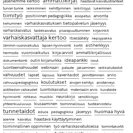
ammattikirjat
jäsenemme kertoo
haastavat kasvatustilanteet
Lista artikkeleista vanhoilta sivuiltamme
Kehuhippa varhaiskasvatukseen
Lapsen kasvua ja hyvinvointia ajateltaessa keskiössä
Pysähdy ihastelemaan arjen pieniä mukavia hetkiä
Haastava tilanne saattaa olla kaikkein tärkein tilanne
leikillisyys
lukeminen
turvan tunne
leikkiminen
kehittyminen
on lapsi itse
luoda turvallista ja hyvää suhdetta lapseen
Ammattikirjat ovat auttaneet oivaltamaan, kuinka
tiimityö
arvonta
positiivinen pedagogiikka
Hyvän ryhmän tunnusmerkkejä varhaiskasvatuksessa
esiopetus
tärkeää tunnetaitojen opettaminen on lapsille
varhaiskasvatuksen tietopalvelun jäsenyys
KYYTI 2022 on Suomen innostavin korona-ajan
kehuminen
opetusalan tapahtuma
Elina Rostin mielestä on tärkeä nähdä jokaisessa
varhaiskasvatus
taidekasvatus
pisarapuuttuminen
kirjavinkit
varhaiskasvattaja kertoo
lapsessa ja aikuisessa vahvuuksia
itsesäätely
nepsypakka
aistiherkkyys
lämmin vuorovaikutus
lapsen hyvinvointi
kortit
Ammattikirjojen lukeminen on pieni pysähdys oman
vuorovaikutus
kirja-arviot
ammattikirjallisuus
hermosto
työn äärelle
ideapankki
outin kirjanurkka
dokumentointi
lorut
Entä jos lapsen hyvän kasvun juuret ovat tiimissäsi?
luonteenvahvuudet
webinaari
palaute
jaksaminen
seikkailutaidot
vahvuudet
kaveritaidot
arvio
Leikin lomassa on luontevaa harjoitella uusia taitoja
lapset
lapsuus
jännittäminen
koulutukset
vahvuuspedagogiikka
aivojen kehitys
aivoterveys
Ratkaisujen muistitaulu
aistitiedon vaikeudet
luontokasvatus
materiaalin arvio
kuvataide
Lasten kanssa jokainen päivä on erilainen ja se
neurokirjo
hyvinvointi
sensitiivisyys
rohkeus
musiikki
tekeekin työstä mielenkiintoista
kiusaaminen
toiminnallisuus
yhteenkuuluvuus
tuotearvostelu
tunnetaidot
huomaa hyvä
jäsenyys
pedagogiikka
educa
Ammattikirjat auttavat ymmärtämään, miksi lapsi
haastava käyttäytyminen
käyttäytyy tietyllä tavalla ja antaa parempia keinoja
asenne
kasvatus
toiminnallinen oppiminen
työ varhaiskasvatuksessa
toimintakortit
kohdata hänet