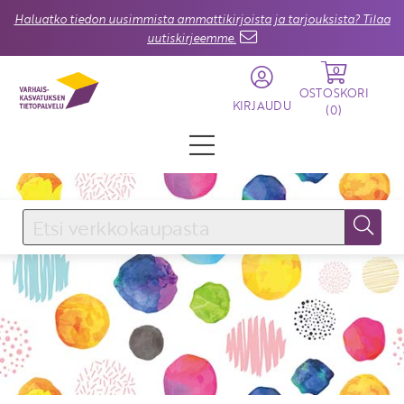
Haluatko tiedon uusimmista ammattikirjoista ja tarjouksista? Tilaa
uutiskirjeemme.
0
OSTOSKORI
KIRJAUDU
(
0
)
KIRJAUDU SISÄÄN
Käyttäjätunnus
Salasana
Unohtuiko salasana?