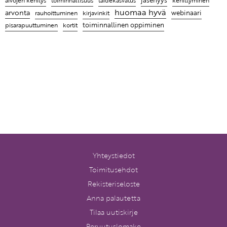
aivojen kehitys
kehittyminen
huomaa hyvä
arvonta
webinaari
rauhoittuminen
kirjavinkit
pisarapuuttuminen
toiminnallinen oppiminen
kortit
Yhteystiedot
Toimitusehdot
Rekisteriseloste
Anna palautetta
Tilaa uutiskirje
Peruutuslomake