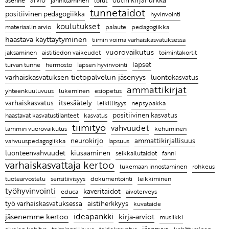
asenne
jännittäminen
lorut
Lista artikkeleista vanhoilta sivuiltamme
Kehuhippa varhaiskasvatukseen
Lapsen kasvua ja hyvinvointia ajateltaessa keskiössä
Pysähdy ihastelemaan arjen pieniä mukavia hetkiä
Haastava tilanne saattaa olla kaikkein tärkein tilanne
tunnetaidot
positiivinen pedagogiikka
hyvinvointi
on lapsi itse
luoda turvallista ja hyvää suhdetta lapseen
Ammattikirjat ovat auttaneet oivaltamaan, kuinka
koulutukset
Hyvän ryhmän tunnusmerkkejä varhaiskasvatuksessa
pedagogiikka
materiaalin arvio
palaute
tärkeää tunnetaitojen opettaminen on lapsille
haastava käyttäytyminen
KYYTI 2022 on Suomen innostavin korona-ajan
tiimin voima varhaiskasvatuksessa
opetusalan tapahtuma
vuorovaikutus
Elina Rostin mielestä on tärkeä nähdä jokaisessa
aistitiedon vaikeudet
toimintakortit
jaksaminen
lapsessa ja aikuisessa vahvuuksia
lapset
turvan tunne
hermosto
lapsen hyvinvointi
varhaiskasvatuksen tietopalvelun jäsenyys
luontokasvatus
Ammattikirjojen lukeminen on pieni pysähdys oman
ammattikirjat
lukeminen
yhteenkuuluvuus
esiopetus
työn äärelle
itsesäätely
varhaiskasvatus
leikillisyys
nepsypakka
Entä jos lapsen hyvän kasvun juuret ovat tiimissäsi?
positiivinen kasvatus
haastavat kasvatustilanteet
kasvatus
tiimityö
vahvuudet
Leikin lomassa on luontevaa harjoitella uusia taitoja
kehuminen
lämmin vuorovaikutus
neurokirjo
ammattikirjallisuus
vahvuuspedagogiikka
lapsuus
Ratkaisujen muistitaulu
kiusaaminen
luonteenvahvuudet
fanni
seikkailutaidot
varhaiskasvattaja kertoo
Lasten kanssa jokainen päivä on erilainen ja se
lukemaan innostaminen
rohkeus
tekeekin työstä mielenkiintoista
sensitiivisyys
tuotearvostelu
dokumentointi
leikkiminen
työhyvinvointi
kaveritaidot
educa
aivoterveys
Ammattikirjat auttavat ymmärtämään, miksi lapsi
työ varhaiskasvatuksessa
aistiherkkyys
kuvataide
käyttäytyy tietyllä tavalla ja antaa parempia keinoja
ideapankki
jäsenemme kertoo
kirja-arviot
kohdata hänet
musiikki
jäsenyys
toiminnallisuus
taidekasvatus