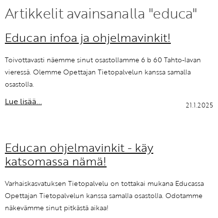
Artikkelit avainsanalla "educa"
KIRJAUDU SISÄÄN
Educan infoa ja ohjelmavinkit!
Etkö ole vielä Varhaiskasvatuksen Tietopalvelun
jäsen?
Toivottavasti näemme sinut osastollamme 6 b 60 Tahto-lavan
Liity tästä!
vieressä. Olemme Opettajan Tietopalvelun kanssa samalla
osastolla.
Lue lisää...
21.1.2025
Educan ohjelmavinkit - käy
katsomassa nämä!
Varhaiskasvatuksen Tietopalvelu on tottakai mukana Educassa
Opettajan Tietopalvelun kanssa samalla osastolla. Odotamme
näkevämme sinut pitkästä aikaa!