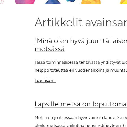
Artikkelit avainsa
"Minä olen hyvä juuri tällaise
metsässä
Tässä toiminnallisessa tehtävässä yhdistyvät luo
helppo toteuttaa eri vuodenaikoina ja muunta
Lue lisää...
Lapsille metsä on loputtoman
Metsä on jo itsessään hyvinvoinnin lähde. Se e
oleilu metsässä vaikuttaa hengitystiheyteen, h