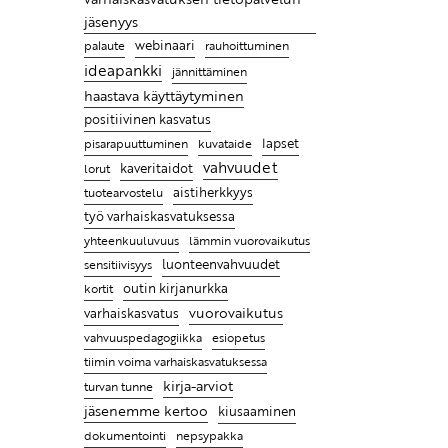
Entä jos lapsen hyvän kasvun
jäsenyys
juuret ovat tiimissäsi?
webinaari
palaute
rauhoittuminen
ideapankki
jännittäminen
Leikin lomassa on luontevaa
haastava käyttäytyminen
harjoitella uusia taitoja
positiivinen kasvatus
Ratkaisujen muistitaulu
pisarapuuttuminen
lapset
kuvataide
vahvuudet
Lasten kanssa jokainen päivä
kaveritaidot
lorut
on erilainen ja se tekeekin
aistiherkkyys
tuotearvostelu
työstä mielenkiintoista
työ varhaiskasvatuksessa
yhteenkuuluvuus
lämmin vuorovaikutus
Ammattikirjat auttavat
sensitiivisyys
luonteenvahvuudet
ymmärtämään, miksi lapsi
outin kirjanurkka
kortit
käyttäytyy tietyllä tavalla ja
vuorovaikutus
varhaiskasvatus
antaa parempia keinoja
vahvuuspedagogiikka
esiopetus
kohdata hänet
tiimin voima varhaiskasvatuksessa
kirja-arviot
turvan tunne
jäsenemme kertoo
kiusaaminen
dokumentointi
nepsypakka