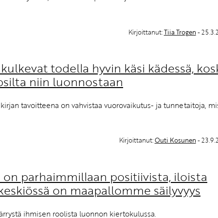
Kirjoittanut:
Tiia Trogen
- 25.3
kulkevat todella hyvin käsi kädessä, kos
silta niin luonnostaan
irjan tavoitteena on vahvistaa vuorovaikutus- ja tunnetaitoja, mi
Kirjoittanut:
Outi Kosunen
- 23.9
on parhaimmillaan positiivista, iloista
a keskiössä on maapallomme säilyvyys
rrystä ihmisen roolista luonnon kiertokulussa.