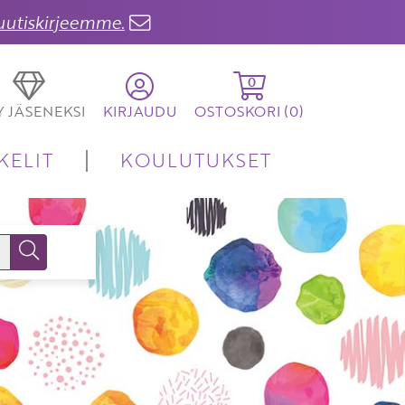
 uutiskirjeemme.
0
TY JÄSENEKSI
KIRJAUDU
OSTOSKORI (
0
)
KELIT
KOULUTUKSET