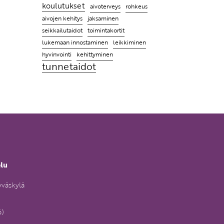
koulutukset
aivoterveys
rohkeus
aivojen kehitys
jaksaminen
toimintakortit
seikkailutaidot
lukemaan innostaminen
leikkiminen
hyvinvointi
kehittyminen
tunnetaidot
elu
yväskylä
6)