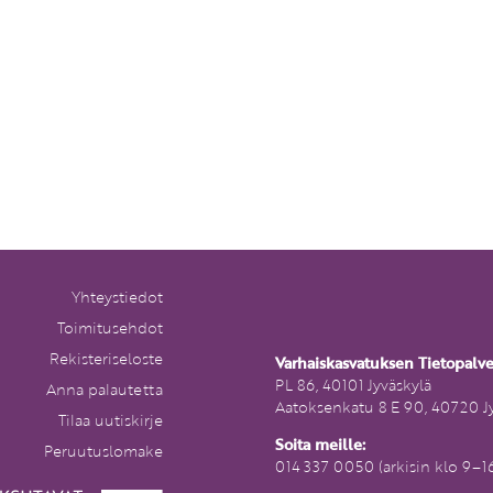
Yhteystiedot
Toimitusehdot
Rekisteriseloste
Varhaiskasvatuksen Tietopalv
PL 86, 40101 Jyväskylä
Anna palautetta
Aatoksenkatu 8 E 90, 40720 J
Tilaa uutiskirje
Soita meille:
Peruutuslomake
014 337 0050 (arkisin klo 9–1