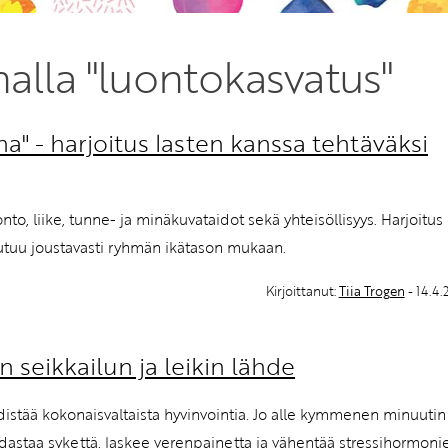
Etkö ole vielä Varhaiskas
nalla "luontokasvatus"
jäsen?
Liity tästä!
na" - harjoitus lasten kanssa tehtäväksi
nto, liike, tunne- ja minäkuvataidot sekä yhteisöllisyys. Harjoitus
utuu joustavasti ryhmän ikätason mukaan.
Kirjoittanut:
Tiia Trogen
- 14.4
 seikkailun ja leikin lähde
distää kokonaisvaltaista hyvinvointia. Jo alle kymmenen minuutin
idastaa sykettä, laskee verenpainetta ja vähentää stressihormoni