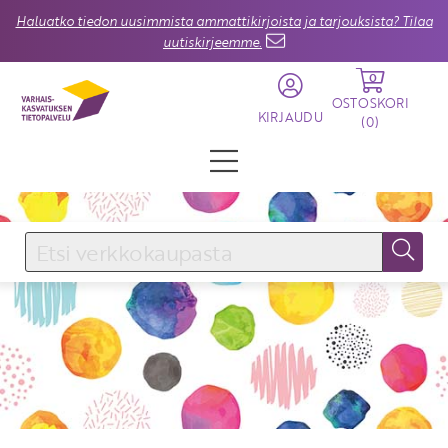
Haluatko tiedon uusimmista ammattikirjoista ja tarjouksista? Tilaa
uutiskirjeemme.
0
OSTOSKORI
KIRJAUDU
(
0
)
KIRJAUDU SISÄÄN
Käyttäjätunnus
Salasana
Unohtuiko salasana?