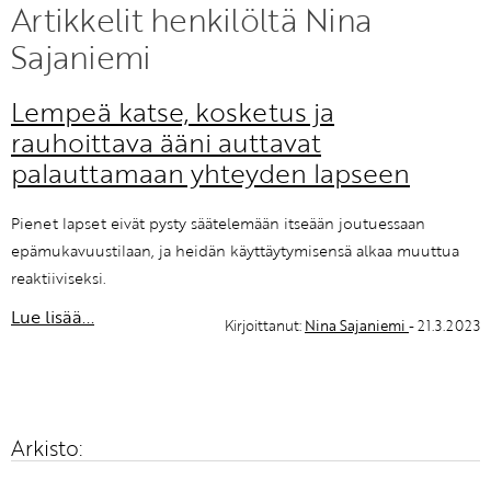
Artikkelit henkilöltä Nina
KIRJAUDU SISÄÄN
Sajaniemi
Etkö ole vielä Varhaiskasvatuksen Tietopalvelun
Lempeä katse, kosketus ja
jäsen?
rauhoittava ääni auttavat
Liity tästä!
palauttamaan yhteyden lapseen
Pienet lapset eivät pysty säätelemään itseään joutuessaan
epämukavuustilaan, ja heidän käyttäytymisensä alkaa muuttua
reaktiiviseksi.
Lue lisää...
Kirjoittanut:
Nina Sajaniemi
- 21.3.2023
Arkisto: