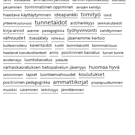
työn äärelle
toiminnallinen oppiminen
jaksaminen
aivojen kehitys
tiimityö
Entä jos lapsen hyvän kasvun juuret ovat tiimissäsi?
ideapankki
haastava käyttäytyminen
lorut
tunnetaidot
aistiherkkyys
yhteenkuuluvuus
seikkailutaidot
Leikin lomassa on luontevaa harjoitella uusia taitoja
työhyvinvointi
kirja-arviot
pedagogiikka
asenne
kehittyminen
Ratkaisujen muistitaulu
vahvuudet
jäsenemme kertoo
itsesäätely
rohkeus
Lasten kanssa jokainen päivä on erilainen ja se
kaveritaidot
toimintakortit
toiminnallisuus
tuotearvostelu
kortit
tekeekin työstä mielenkiintoista
arvio
positiivinen kasvatus
haastavat kasvatustilanteet
turvan tunne
luontokasvatus
aivoterveys
palaute
Ammattikirjat auttavat ymmärtämään, miksi lapsi
huomaa hyvä
varhaiskasvatuksen tietopalvelun jäsenyys
käyttäytyy tietyllä tavalla ja antaa parempia keinoja
koulutukset
lapset
luonteenvahvuudet
leikkiminen
kohdata hänet
ammattikirjat
positiivinen pedagogiikka
pisarapuuttuminen
lukeminen
leikillisyys
musiikki
jännittäminen