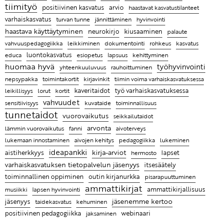
Kehuhippa varhaiskasvatukseen
Lapsen kasvua ja hyvinvointia ajateltaessa keskiössä
Pysähdy ihastelemaan arjen pieniä mukavia hetkiä
Haastava tilanne saattaa olla kaikkein tärkein tilanne
tiimityö
positiivinen kasvatus
arvio
haastavat kasvatustilanteet
on lapsi itse
luoda turvallista ja hyvää suhdetta lapseen
Ammattikirjat ovat auttaneet oivaltamaan, kuinka
varhaiskasvatus
hyvinvointi
Hyvän ryhmän tunnusmerkkejä varhaiskasvatuksessa
turvan tunne
jännittäminen
tärkeää tunnetaitojen opettaminen on lapsille
haastava käyttäytyminen
neurokirjo
kiusaaminen
KYYTI 2022 on Suomen innostavin korona-ajan
palaute
opetusalan tapahtuma
Elina Rostin mielestä on tärkeä nähdä jokaisessa
vahvuuspedagogiikka
leikkiminen
dokumentointi
rohkeus
kasvatus
luontokasvatus
lapsessa ja aikuisessa vahvuuksia
educa
esiopetus
lapsuus
kehittyminen
huomaa hyvä
työhyvinvointi
yhteenkuuluvuus
rauhoittuminen
Ammattikirjojen lukeminen on pieni pysähdys oman
toimintakortit
tiimin voima varhaiskasvatuksessa
nepsypakka
kirjavinkit
työn äärelle
kaveritaidot
leikillisyys
työ varhaiskasvatuksessa
lorut
kortit
Entä jos lapsen hyvän kasvun juuret ovat tiimissäsi?
vahvuudet
sensitiivisyys
toiminnallisuus
kuvataide
tunnetaidot
vuorovaikutus
seikkailutaidot
Leikin lomassa on luontevaa harjoitella uusia taitoja
arvonta
fanni
lämmin vuorovaikutus
aivoterveys
Ratkaisujen muistitaulu
pedagogiikka
lukeminen
lukemaan innostaminen
aivojen kehitys
Lasten kanssa jokainen päivä on erilainen ja se
ideapankki
kirja-arviot
aistiherkkyys
lapset
hermosto
tekeekin työstä mielenkiintoista
varhaiskasvatuksen tietopalvelun jäsenyys
itsesäätely
outin kirjanurkka
toiminnallinen oppiminen
pisarapuuttuminen
Ammattikirjat auttavat ymmärtämään, miksi lapsi
ammattikirjat
ammattikirjallisuus
musiikki
lapsen hyvinvointi
käyttäytyy tietyllä tavalla ja antaa parempia keinoja
jäsenemme kertoo
jäsenyys
taidekasvatus
kehuminen
kohdata hänet
positiivinen pedagogiikka
webinaari
jaksaminen