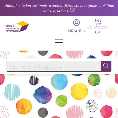
Haluatko tiedon uusimmista ammattikirjoista ja tarjouksista? Tilaa
uutiskirjeemme.
0
OSTOSKORI
KIRJAUDU
(
0
)
KIRJAUDU SISÄÄN
Käyttäjätunnus
Salasana
Unohtuiko salasana?