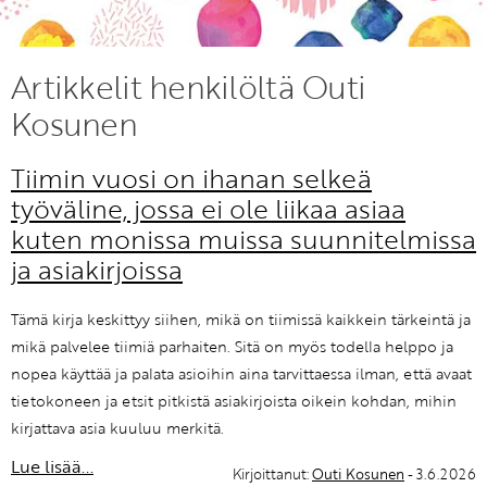
KIRJAUDU SISÄÄN
Artikkelit henkilöltä Outi
Etkö ole vielä Varhaiskasvatuksen Tietopalvelun
Kosunen
jäsen?
Liity tästä!
Tiimin vuosi on ihanan selkeä
työväline, jossa ei ole liikaa asiaa
kuten monissa muissa suunnitelmissa
ja asiakirjoissa
Tämä kirja keskittyy siihen, mikä on tiimissä kaikkein tärkeintä ja
mikä palvelee tiimiä parhaiten. Sitä on myös todella helppo ja
nopea käyttää ja palata asioihin aina tarvittaessa ilman, että avaat
tietokoneen ja etsit pitkistä asiakirjoista oikein kohdan, mihin
kirjattava asia kuuluu merkitä.
Lue lisää...
Kirjoittanut:
Outi Kosunen
- 3.6.2026