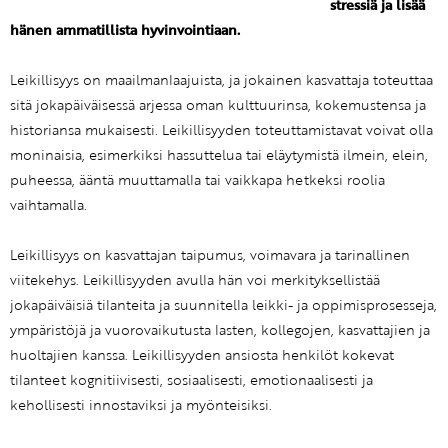
stressiä ja lisää
hänen ammatillista hyvinvointiaan.
Leikillisyys on maailmanlaajuista, ja jokainen kasvattaja toteuttaa
sitä jokapäiväisessä arjessa oman kulttuurinsa, kokemustensa ja
historiansa mukaisesti. Leikillisyyden toteuttamistavat voivat olla
moninaisia, esimerkiksi hassuttelua tai eläytymistä ilmein, elein,
puheessa, ääntä muuttamalla tai vaikkapa hetkeksi roolia
vaihtamalla.
Leikillisyys on kasvattajan taipumus, voimavara ja tarinallinen
viitekehys. Leikillisyyden avulla hän voi merkityksellistää
jokapäiväisiä tilanteita ja suunnitella leikki- ja oppimisprosesseja,
ympäristöjä ja vuorovaikutusta lasten, kollegojen, kasvattajien ja
huoltajien kanssa. Leikillisyyden ansiosta henkilöt kokevat
tilanteet kognitiivisesti, sosiaalisesti, emotionaalisesti ja
kehollisesti innostaviksi ja myönteisiksi.