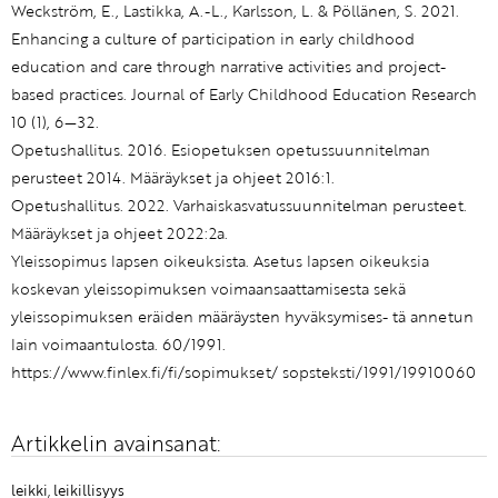
Weckström, E., Lastikka, A.-L., Karlsson, L. & Pöllänen, S. 2021.
Enhancing a culture of participation in early childhood
education and care through narrative activities and project-
based practices. Journal of Early Childhood Education Research
10 (1), 6—32.
Opetushallitus. 2016. Esiopetuksen opetussuunnitelman
perusteet 2014. Määräykset ja ohjeet 2016:1.
Opetushallitus. 2022. Varhaiskasvatussuunnitelman perusteet.
Määräykset ja ohjeet 2022:2a.
Yleissopimus lapsen oikeuksista. Asetus lapsen oikeuksia
koskevan yleissopimuksen voimaansaattamisesta sekä
yleissopimuksen eräiden määräysten hyväksymises- tä annetun
lain voimaantulosta. 60/1991.
https://www.finlex.fi/fi/sopimukset/ sopsteksti/1991/19910060
Artikkelin avainsanat:
leikki
,
leikillisyys