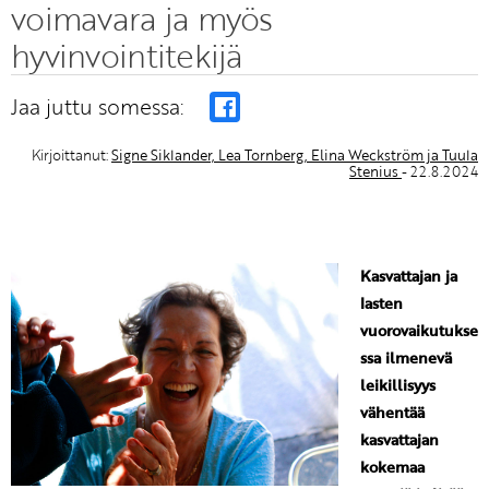
voimavara ja myös
hyvinvointitekijä
Jaa juttu somessa:
Kirjoittanut:
Signe Siklander, Lea Tornberg, Elina Weckström ja Tuula
Stenius
- 22.8.2024
Kasvattajan ja
lasten
vuorovaikutukse
ssa ilmenevä
leikillisyys
vähentää
kasvattajan
kokemaa