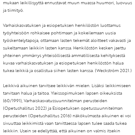
mukaan leikillisyyttä ennustavat muun muassa huumori, luovuus
ja tiimityö.
Varhaiskasvatuksen ja esiopetuksen henkilöstön luottamus
työyhteisöön rohkaisee pohtimaan ja kokeilemaan uusia
työskentelytapoja, ottamaan lasten tekemät aloitteet vakavasti ja
sukeltamaan leikkiin lasten kanssa. Henkilöstön kesken jaettu
yhteinen ymmärrys yhteisöllisestä ammatillisesta kehityksestä
kuvaa varhaiskasvatuksen ja esiopetuksen henkilöstön halua
tukea leikkiä ja osallistua siihen lasten kanssa. (Weckström 2021.)
Leikkivä aikuinen tarvitsee leikkivän mielen. Lisäksi leikkimiseen
tarvitaan halua ja taitoa. Yleissopimuksen lapsen oikeuksista
(60/1991), Varhaiskasvatussuunnitelman perusteiden
(Opetushallitus 2022) ja Esiopetuksen opetussuunnitelman
perusteiden (Opetushallitus 2016) näkökulmasta aikuinen ei voi
sivuuttaa leikkimistä vaan tarvittaessa lapsen tulee saada tukea
leikkiin. Usein se edellyttää, että aikuinen on valmis itsekin