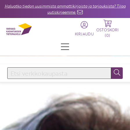
Haluatko tiedon uusimmista ammattikirjoista ja tarjouksista? Tilaa
uutiskirjeemme.
0
OSTOSKORI
KIRJAUDU
(
0
)
KIRJAUDU SISÄÄN
Käyttäjätunnus
Salasana
Unohtuiko salasana?