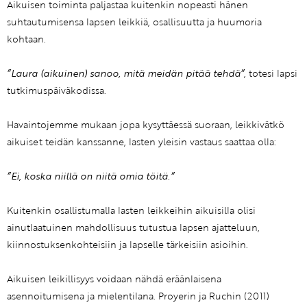
Aikuisen toiminta paljastaa kuitenkin nopeasti hänen
suhtautumisensa lapsen leikkiä, osallisuutta ja huumoria
kohtaan.
”Laura (aikuinen) sanoo, mitä meidän pitää tehdä”
, totesi lapsi
tutkimuspäiväkodissa.
Havaintojemme mukaan jopa kysyttäessä suoraan, leikkivätkö
aikuiset teidän kanssanne, lasten yleisin vastaus saattaa olla:
”Ei, koska niillä on niitä omia töitä.”
Kuitenkin osallistumalla lasten leikkeihin aikuisilla olisi
ainutlaatuinen mahdollisuus tutustua lapsen ajatteluun,
kiinnostuksenkohteisiin ja lapselle tärkeisiin asioihin.
Aikuisen leikillisyys voidaan nähdä eräänlaisena
asennoitumisena ja mielentilana. Proyerin ja Ruchin (2011)