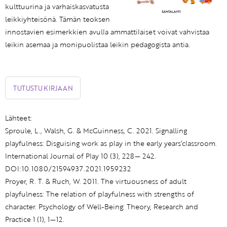
kulttuurina ja varhaiskasvatusta
leikkiyhteisönä. Tämän teoksen
innostavien esimerkkien avulla ammattilaiset voivat vahvistaa
leikin asemaa ja monipuolistaa leikin pedagogista antia.
TUTUSTU KIRJAAN
Lähteet:
Sproule, L., Walsh, G. & McGuinness, C. 2021. Signalling
playfulness: Disguising work as play in the early years’classroom.
International Journal of Play 10 (3), 228— 242.
DOI:10.1080/21594937.2021.1959232
Proyer, R. T. & Ruch, W. 2011. The virtuousness of adult
playfulness: The relation of playfulness with strengths of
character. Psychology of Well-Being: Theory, Research and
Practice 1 (1), 1—12.