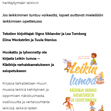
heittäytymään leikkiin.
Jos leikkiminen tuntuu vaikealta, lapset auttavat mielellään
leikkimisen opettelussa.
Tekstien kirjoittajat: Signe Siklander ja Lea Tornberg
Elina Weckström ja Tuula Stenius
Muokattu ja lyhennetty ote
kirjasta Leikin lumoa —
Käsikirja varhaiskasvatukseen ja
esiopetukseen
Kirjassa tarkastellaan muun
muassa leikkiä kehityksen ja
oppimisen näkökulmasta,
osallisuutta ja vertaissuhteita
leikissä, leikkiä lasten