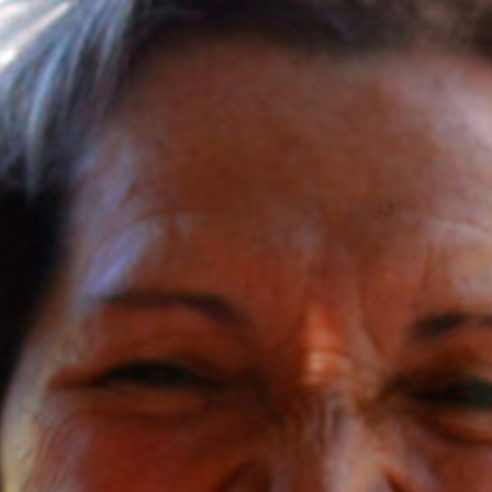
KIRJAUDU SISÄÄN
Etkö ole vielä Varhaiskasvatuksen Tietopalvelun
jäsen?
Liity tästä!