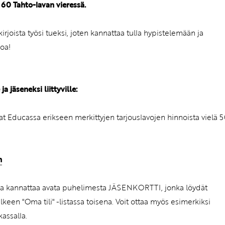
60 Tahto-lavan vieressä.
joista työsi tueksi, joten kannattaa tulla hypistelemään ja
oa!
äseneksi liittyville:
t Educassa erikseen merkittyjen tarjouslavojen hinnoista vielä 
n
ucassa kannattaa avata puhelimesta JÄSENKORTTI, jonka löydät
lkeen "Oma tili" -listassa toisena. Voit ottaa myös esimerkiksi
assalla.