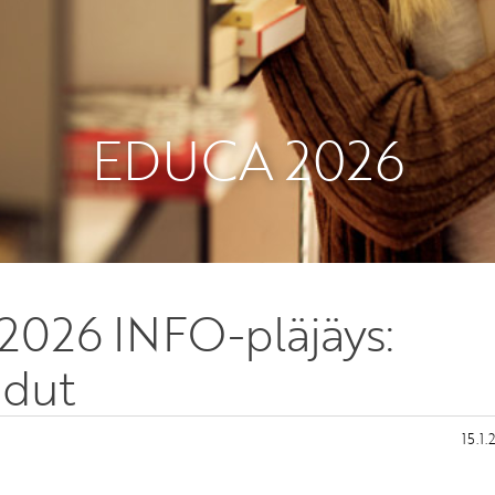
EDUCA 2026
2026 INFO-pläjäys:
edut
15.1