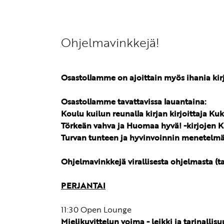
Ohjelmavinkkejä!
Osastollamme on ajoittain myös ihania kirj
Osastollamme tavattavissa lauantaina:
Koulu kuilun reunalla kirjan kirjoittaja Ku
Törkeän vahva ja Huomaa hyvä! -kirjojen Ka
Turvan tunteen ja hyvinvoinnin menetelmäpak
Ohjelmavinkkejä virallisesta ohjelmasta (t
PERJANTAI
11:30 Open Lounge
Mielikuvittelun voima - leikki ja tarinalli