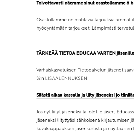
Toivottavasti näemme sinut osastollamme 6 b 
Osastollamme on mahtavia tarjouksia ammattikir
hyödyntämään tarjoukset. Lämpimästi tervetul
TÄRKEÄÄ TIETOA EDUCAA VARTEN jäsenille ja j
Varhaiskasvatuksen Tietopalvelun jäsenet saava
%:n LISÄALENNUKSEN!
Säästä aikaa kassalla ja liity jäseneksi jo tänää
Jos nyt liityt jäseneksi tai olet jo jäsen, Ed
jäseneksi liityttyäsi sähköisenä kirjautumisen jä
kuvakaappauksen jäsenkortista ja näyttää sen k