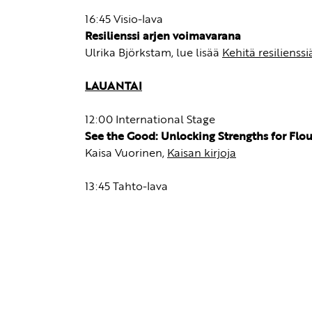
16:45 Visio-lava
Resilienssi arjen voimavarana
Ulrika Björkstam, lue lisää
Kehitä resilienssi
LAUANTAI
12:00 International Stage
See the Good: Unlocking Strengths for Fl
Kaisa Vuorinen,
Kaisan kirjoja
13:45 Tahto-lava
Kasva kohti vahvuuksia
Kaisa Vuorinen,
Kaisan kirjoja