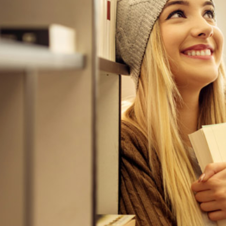
Etkö ole vielä Varhaiskas
jäsen?
Liity tästä!