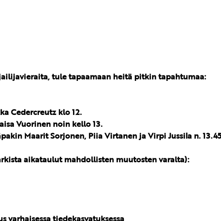
ailijavieraita, tule tapaamaan heitä pitkin tapahtumaa:
kka Cedercreutz klo 12.
isa Vuorinen noin kello 13.
in Maarit Sorjonen, Piia Virtanen ja Virpi Jussila n. 13.45
arkista aikataulut mahdollisten muutosten varalta):
suus varhaisessa tiedekasvatuksessa