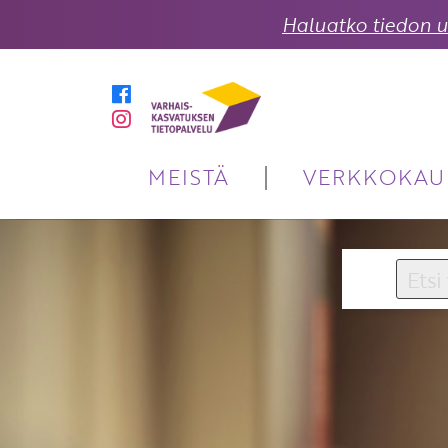
Haluatko tiedon uu
MEISTÄ
VERKKOKAU