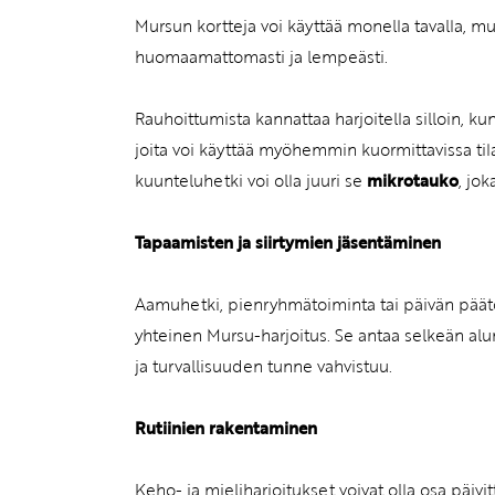
Mursun kortteja voi käyttää monella tavalla, m
huomaamattomasti ja lempeästi.
Rauhoittumista kannattaa harjoitella silloin, k
joita voi käyttää myöhemmin kuormittavissa tila
kuunteluhetki voi olla juuri se
mikrotauko
, jo
Tapaamisten ja siirtymien jäsentäminen
Aamuhetki, pienryhmätoiminta tai päivän päätö
yhteinen Mursu-harjoitus. Se antaa selkeän alu
ja turvallisuuden tunne vahvistuu.
Rutiinien rakentaminen
Keho- ja mieliharjoitukset voivat olla osa päivit