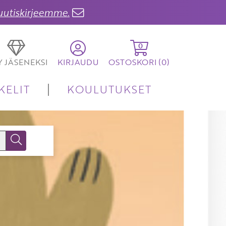
 uutiskirjeemme.
0
TY JÄSENEKSI
KIRJAUDU
OSTOSKORI (
0
)
KELIT
KOULUTUKSET