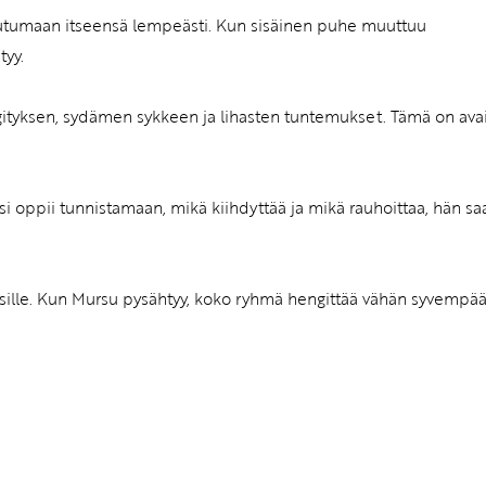
tautumaan itseensä lempeästi. Kun sisäinen puhe muuttuu
tyy.
tyksen, sydämen sykkeen ja lihasten tuntemukset. Tämä on ava
psi oppii tunnistamaan, mikä kiihdyttää ja mikä rauhoittaa, hän sa
sille. Kun Mursu pysähtyy, koko ryhmä hengittää vähän syvempää