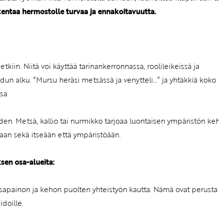
kentaa hermostolle turvaa ja ennakoitavuutta.
tkiin. Niitä voi käyttää tarinankerronnassa, roolileikeissä ja
sadun alku. “Mursu heräsi metsässä ja venytteli…” ja yhtäkkiä koko
sa.
den. Metsä, kallio tai nurmikko tarjoaa luontaisen ympäristön ke
aan sekä itseään että ympäristöään.
sen osa-alueita:
asapainon ja kehon puolten yhteistyön kautta. Nämä ovat perusta
idoille.