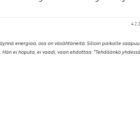
4.2.
täynnä energiaa, osa on väsähtäneitä. Silloin paikalle saapuu
a. Hän ei hoputa, ei vaadi, vaan ehdottaa: “Tehdäänkö yhdess