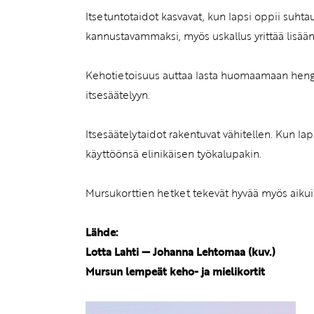
Itsetuntotaidot kasvavat, kun lapsi oppii suh
kannustavammaksi, myös uskallus yrittää lisään
Kehotietoisuus auttaa lasta huomaamaan hengi
itsesäätelyyn.
Itsesäätelytaidot rakentuvat vähitellen. Kun la
käyttöönsä elinikäisen työkalupakin.
Mursukorttien hetket tekevät hyvää myös aikui
Lähde:
Lotta Lahti — Johanna Lehtomaa (kuv.)
Mursun lempeät keho- ja mielikortit