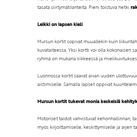
tasata siirtymätilanteita. Pieni toistuva hetki
ra
Leikki on lapsen kieli
Mursun kortit sopivat muuallekin kuin liikuntahe
kuvataiteessa. Yksi kortti voi olla kokonaisen 
ryhmä on mukana liikkeessä ja mielikuvitukses
Luonnossa kortit saavat aivan uuden ulottuvuu
aistimiselle. Samalla lapset oppivat kuuntelem
Mursun kortit tukevat monia keskeisiä kehityk
Motoriset taidot vahvistuvat kehonhallinnan, t
myös kirjoittamiselle, keskittymiselle ja arjen ta