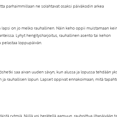
utta parhaimmillaan ne solahtavat osaksi päiväkodin arkea
un lapsi on jo melko rauhallinen. Näin keho oppii muistamaan kei
nteissa. Lyhyt hengitysharjoitus, rauhallinen asento tai kehon
ka pelastaa loppupäivän.
shetki saa aivan uuden sävyn, kun alussa ja lopussa tehdään yks
n ja rauhallisen lopun. Lapset oppivat ennakoimaan, mitä tapaht
täistä rytmiä. Niillä voi herätellä aamuun, rauhoittua iltapäivään ta