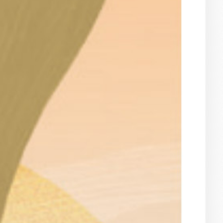
vatuksen Tietopalvelun