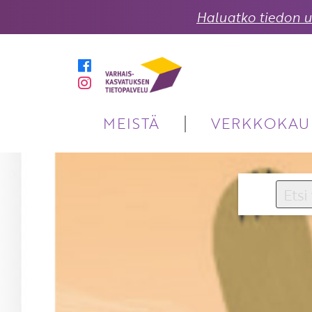
Haluatko tiedon uu
MEISTÄ
VERKKOKAU