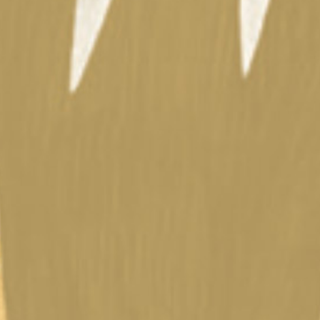
Etkö ole vielä Varhaiskas
jäsen?
Liity tästä!