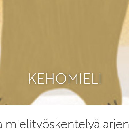
KEHOMIELI
 mielityöskentelyä arje