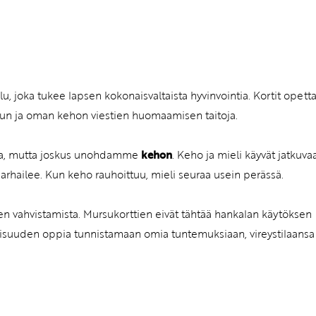
u, joka tukee lapsen kokonaisvaltaista hyvinvointia. Kortit opett
lun ja oman kehon viestien huomaamisen taitoja.
sta, mutta joskus unohdamme
kehon
. Keho ja mieli käyvät jatkuva
harhailee. Kun keho rauhoittuu, mieli seuraa usein perässä.
n vahvistamista. Mursukorttien eivät tähtää hankalan käytöksen
llisuuden oppia tunnistamaan omia tuntemuksiaan, vireystilaansa 