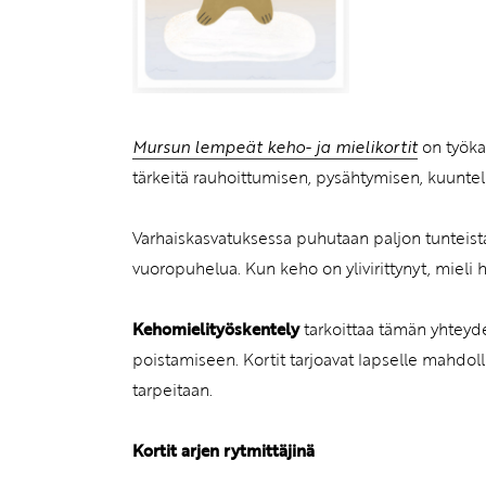
Mursun lempeät keho- ja mielikortit
on työkal
tärkeitä rauhoittumisen, pysähtymisen, kuunte
Varhaiskasvatuksessa puhutaan paljon tuntei
vuoropuhelua. Kun keho on ylivirittynyt, mieli 
Kehomielityöskentely
tarkoittaa tämän yhteyde
poistamiseen. Kortit tarjoavat lapselle mahdo
tarpeitaan.
Kortit arjen rytmittäjinä