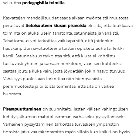
vaikuttaa
pedagogisilla toimilla.
Kasvattajan mahdollisuudet saada aikaan myönteistä muutosta
perustuvat
tietoisuuteen kiusan pisaroista
eli siitä, että loukkaava
toiminta on aluksi usein tahatonta, satunnaista ja vähäistä.
Tahattomuus voi tarkoittaa vaikkapa sitä, että joidenkin
hauskanpidon sivutuotteena toisten opiskelurauha tai leikki
kärsii. Satunnaisuus tarkoittaa sitä, että kiusa ei kohdistu
toistuvasti yhteen ja samaan henkilöön, vaan sen kohteeksi
saattaa joutua kuka vain, josta löydetään jokin haavoittuvuus.
Vähäisyys puolestaan tarkoittaa niin hienovaraista,
pienimuotoista ja piiloista toimintaa, että sitä on vaikea
huomata.
Pisarapuuttuminen
on suunniteltu lasten välisen vahingollisen
kehitysjatkumon mahdollisimman varhaiseksi pysäyttämiseksi.
Varhainen pysäyttäminen tarkoittaa turvallisen ympäristön
tietoista jatkuvaa rakentamista myös silloin kun kaikki on hyvin.