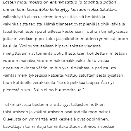
Lasten maailmoissa on ehtinyt sattua ja tapahtua paljon
ennen kuin kiusanteko kehkeytyy kiusaamiseksi.
Satuttava
vallankäyttö alkaa useimmiten yksittäisistä hetkistä ja
vaivihkaisista teoista. Nämä tilanteet ovat pieniä ja ohikiitäviä ja
tapahtuvat lasten puuhaillessa keskenään. Touhun tiimellyksessä
joltakin viedään pipo. Joku jää jalkoihin muiden rynniessä jonon
keulille. Yksi suostutellaan hipaksi toisten viedessä
miellyttävämmät toimintaroolit. Ihastuksen kohdetta nimitetään
vuoroin ihanaksi, vuoroin nakkimakkaraksi. Joku vastaa
opetustuokiossa väärin, mihin yksi tirskahtaa ja pari muuta
vaihtaa merkityksellisiä katseita. Vastuu satuttamisesta sysätään
teon kohteelle verukkeella: ”Se oli pelkkää läppää. Älä nyt
pienestä suutu. Sulla ei oo huumoritajua.”
Tutkimuksesta tiedämme, että syyt tällaisten hetkien
toistumiseen ja vakiintumiseen ovat todella moninaiset.
Oleellista on ymmärtää, että keskeisiä ovat oppiminen,
kasvattajan toiminta ja toimintakulttuurit: ilmiöön voidaan