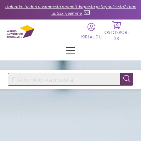
Haluatko tiedon uusimmista ammattikirjoista ja tarjouksista? Tilaa
uutiskirjeemme.
0
OSTOSKORI
KIRJAUDU
(
0
)
KIRJAUDU SISÄÄN
Käyttäjätunnus
Salasana
Unohtuiko salasana?