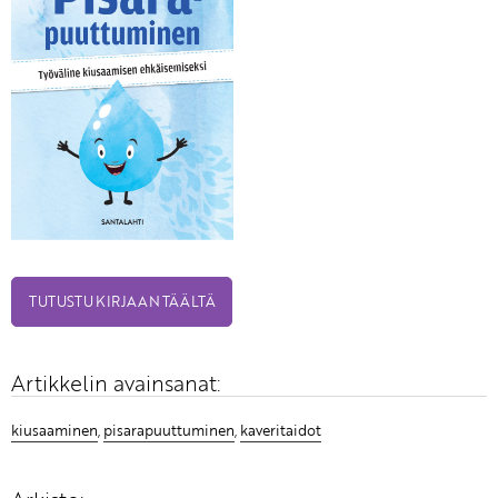
TUTUSTU KIRJAAN TÄÄLTÄ
Artikkelin avainsanat:
kiusaaminen
,
pisarapuuttuminen
,
kaveritaidot