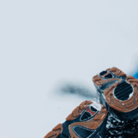
KIRJAUDU SISÄÄN
Etkö ole vielä Varhaiskasvatuksen Tietopalvelun
jäsen?
Liity tästä!