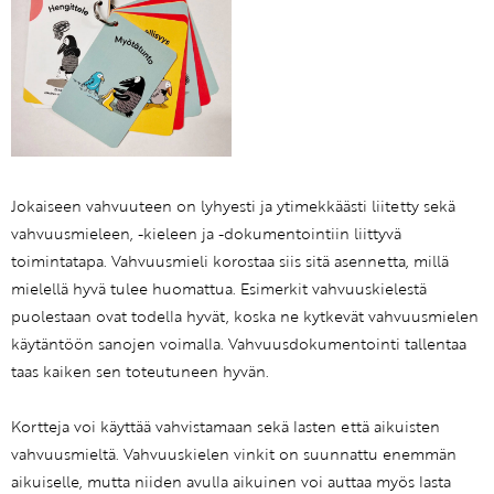
Jokaiseen vahvuuteen on lyhyesti ja ytimekkäästi liitetty sekä
vahvuusmieleen, -kieleen ja -dokumentointiin liittyvä
toimintatapa. Vahvuusmieli korostaa siis sitä asennetta, millä
mielellä hyvä tulee huomattua. Esimerkit vahvuuskielestä
puolestaan ovat todella hyvät, koska ne kytkevät vahvuusmielen
käytäntöön sanojen voimalla. Vahvuusdokumentointi tallentaa
taas kaiken sen toteutuneen hyvän.
Kortteja voi käyttää vahvistamaan sekä lasten että aikuisten
vahvuusmieltä. Vahvuuskielen vinkit on suunnattu enemmän
aikuiselle, mutta niiden avulla aikuinen voi auttaa myös lasta