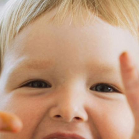
KIRJAUDU SISÄÄN
Etkö ole vielä Varhaiskasvatuksen Tietopalvelun
jäsen?
Liity tästä!