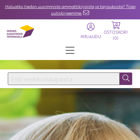
Haluatko tiedon uusimmista ammattikirjoista ja tarjouksista? Tilaa
uutiskirjeemme.
0
OSTOSKORI
KIRJAUDU
(
0
)
KIRJAUDU SISÄÄN
Käyttäjätunnus
Salasana
Unohtuiko salasana?