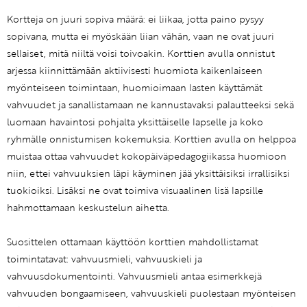
Kortteja on juuri sopiva määrä: ei liikaa, jotta paino pysyy
sopivana, mutta ei myöskään liian vähän, vaan ne ovat juuri
sellaiset, mitä niiltä voisi toivoakin. Korttien avulla onnistut
arjessa kiinnittämään aktiivisesti huomiota kaikenlaiseen
myönteiseen toimintaan, huomioimaan lasten käyttämät
vahvuudet ja sanallistamaan ne kannustavaksi palautteeksi sekä
luomaan havaintosi pohjalta yksittäiselle lapselle ja koko
ryhmälle onnistumisen kokemuksia. Korttien avulla on helppoa
muistaa ottaa vahvuudet kokopäiväpedagogiikassa huomioon
niin, ettei vahvuuksien läpi käyminen jää yksittäisiksi irrallisiksi
tuokioiksi. Lisäksi ne ovat toimiva visuaalinen lisä lapsille
hahmottamaan keskustelun aihetta.
Suosittelen ottamaan käyttöön korttien mahdollistamat
toimintatavat: vahvuusmieli, vahvuuskieli ja
vahvuusdokumentointi. Vahvuusmieli antaa esimerkkejä
vahvuuden bongaamiseen, vahvuuskieli puolestaan myönteisen