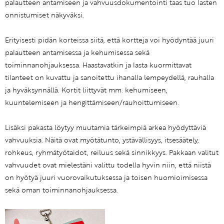
palautteen antamiseen ja vahvuusdokumentointi taas tuo lasten
onnistumiset näkyväksi.
Erityisesti pidän korteissa siitä, että kortteja voi hyödyntää juuri
palautteen antamisessa ja kehumisessa sekä
toiminnanohjauksessa. Haastavatkin ja lasta kuormittavat
tilanteet on kuvattu ja sanoitettu ihanalla lempeydellä, rauhalla
ja hyväksynnällä. Kortit liittyvät mm. kehumiseen,
kuuntelemiseen ja hengittämiseen/rauhoittumiseen.
Lisäksi pakasta löytyy muutamia tärkeimpiä arkea hyödyttäviä
vahvuuksia. Näitä ovat myötätunto, ystävällisyys, itsesäätely,
rohkeus, ryhmätyötaidot, reiluus sekä sinnikkyys. Pakkaan valitut
vahvuudet ovat mielestäni valittu todella hyvin niin, että niistä
on hyötyä juuri vuorovaikutuksessa ja toisen huomioimisessa
sekä oman toiminnanohjauksessa.