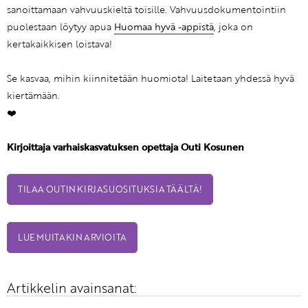
sanoittamaan vahvuuskieltä toisille. Vahvuusdokumentointiin
puolestaan löytyy apua
Huomaa hyvä -appistä
, joka on
kertakaikkisen loistava!
Se kasvaa, mihin kiinnitetään huomiota! Laitetaan yhdessä hyvä
kiertämään.
❤️
Kirjoittaja varhaiskasvatuksen opettaja Outi Kosunen
TILAA OUTIN KIRJASUOSITUKSIA TÄÄLTÄ!
LUE MUITAKIN ARVIOITA
Artikkelin avainsanat: