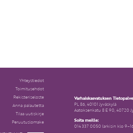
Yhteystiedot
Toimitusehdot
Rekisteriseloste
Varhaiskasvatuksen Tietopalv
PL 86, 40101 Jyväskylä
Anna palautetta
Aatoksenkatu 8 E 90, 40720 J
Tilaa uutiskirje
Soita meille:
Peruutuslomake
014 337 0050 (arkisin klo 9–1