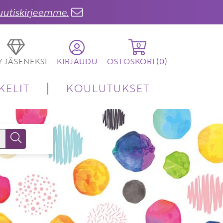
 uutiskirjeemme.
0
TY JÄSENEKSI
KIRJAUDU
OSTOSKORI (
0
)
KELIT
KOULUTUKSET