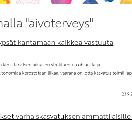
Etkö ole vielä Varhaiskas
nalla "aivoterveys"
jäsen?
Liity tästä!
 kypsät kantamaan kaikkea vastuuta
 lapsi tarvitsee aikuisen strukturoitua ohjausta ja
utonomiaa korostetaan liikaa, vaarana on, että kasvatus toimii la
23.9.
kset varhaiskasvatuksen ammattilaisille 