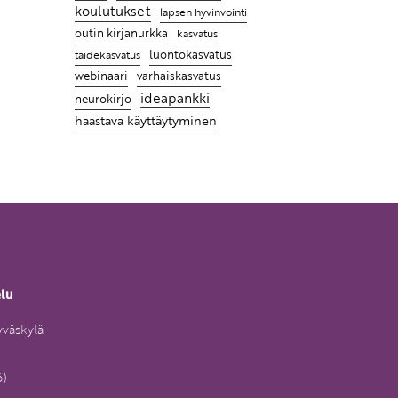
koulutukset
lapsen hyvinvointi
outin kirjanurkka
kasvatus
taidekasvatus
luontokasvatus
webinaari
varhaiskasvatus
ideapankki
neurokirjo
haastava käyttäytyminen
elu
yväskylä
6)