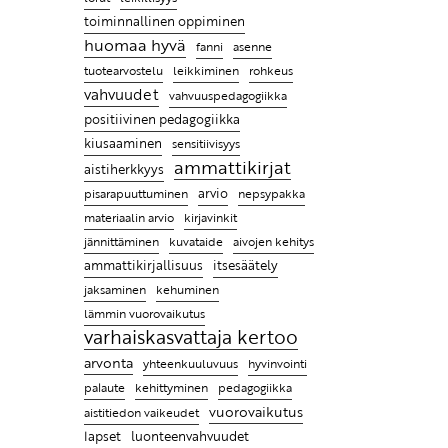
Entä jos lapsen hyvän kasvun
toiminnallinen oppiminen
juuret ovat tiimissäsi?
huomaa hyvä
fanni
asenne
tuotearvostelu
leikkiminen
rohkeus
Leikin lomassa on luontevaa
vahvuudet
vahvuuspedagogiikka
harjoitella uusia taitoja
positiivinen pedagogiikka
Ratkaisujen muistitaulu
kiusaaminen
sensitiivisyys
ammattikirjat
Lasten kanssa jokainen päivä
aistiherkkyys
on erilainen ja se tekeekin
arvio
pisarapuuttuminen
nepsypakka
työstä mielenkiintoista
materiaalin arvio
kirjavinkit
jännittäminen
kuvataide
aivojen kehitys
Ammattikirjat auttavat
ammattikirjallisuus
itsesäätely
ymmärtämään, miksi lapsi
kehuminen
jaksaminen
käyttäytyy tietyllä tavalla ja
lämmin vuorovaikutus
antaa parempia keinoja
varhaiskasvattaja kertoo
kohdata hänet
arvonta
hyvinvointi
yhteenkuuluvuus
pedagogiikka
palaute
kehittyminen
vuorovaikutus
aistitiedon vaikeudet
lapset
luonteenvahvuudet