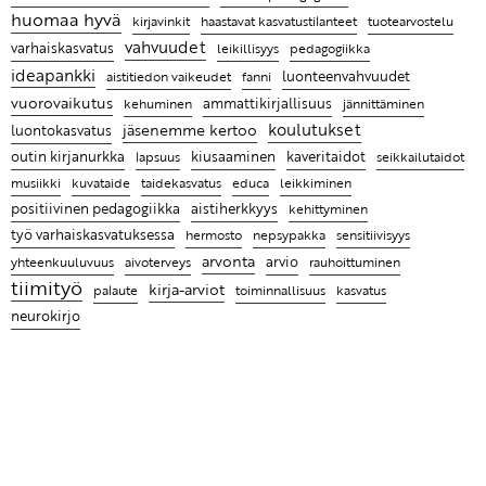
Entä jos lapsen hyvän kasvun juuret ovat tiimissäsi?
huomaa hyvä
haastavat kasvatustilanteet
kirjavinkit
tuotearvostelu
vahvuudet
Leikin lomassa on luontevaa harjoitella uusia taitoja
varhaiskasvatus
leikillisyys
pedagogiikka
ideapankki
aistitiedon vaikeudet
fanni
luonteenvahvuudet
Ratkaisujen muistitaulu
vuorovaikutus
ammattikirjallisuus
kehuminen
jännittäminen
Lasten kanssa jokainen päivä on erilainen ja se
koulutukset
jäsenemme kertoo
luontokasvatus
tekeekin työstä mielenkiintoista
outin kirjanurkka
kiusaaminen
kaveritaidot
lapsuus
seikkailutaidot
taidekasvatus
musiikki
kuvataide
educa
leikkiminen
Ammattikirjat auttavat ymmärtämään, miksi lapsi
positiivinen pedagogiikka
aistiherkkyys
kehittyminen
käyttäytyy tietyllä tavalla ja antaa parempia keinoja
työ varhaiskasvatuksessa
sensitiivisyys
hermosto
nepsypakka
kohdata hänet
arvonta
arvio
yhteenkuuluvuus
aivoterveys
rauhoittuminen
tiimityö
kirja-arviot
toiminnallisuus
palaute
kasvatus
neurokirjo