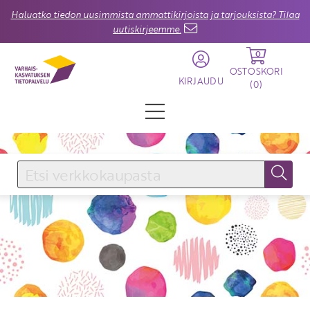
Haluatko tiedon uusimmista ammattikirjoista ja tarjouksista? Tilaa
uutiskirjeemme.
0
OSTOSKORI
KIRJAUDU
(
0
)
KIRJAUDU SISÄÄN
Käyttäjätunnus
Salasana
Unohtuiko salasana?