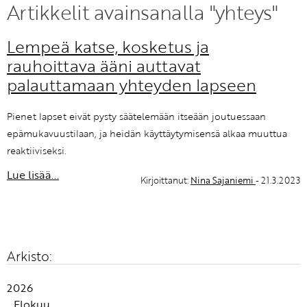
Artikkelit avainsanalla "yhteys"
KIRJAUDU SISÄÄN
Lempeä katse, kosketus ja
rauhoittava ääni auttavat
Etkö ole vielä Varhaiskasvatuksen Tietopalvelun
jäsen?
palauttamaan yhteyden lapseen
Liity tästä!
Pienet lapset eivät pysty säätelemään itseään joutuessaan
epämukavuustilaan, ja heidän käyttäytymisensä alkaa muuttua
reaktiiviseksi.
Lue lisää...
Kirjoittanut:
Nina Sajaniemi
- 21.3.2023
Arkisto:
2026
Elokuu